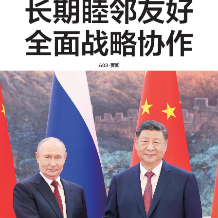
化流程。
4.AI手诊应用存在生物信息
泄露风险，专家警示个人隐
私保护。
5.东莞创新"荔枝+"模式。
以上内容由AI大模型生成，仅供
参考