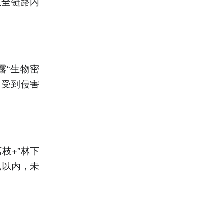
立全链路内
露“生物密
易受到侵害
枝+”林下
元以内，未