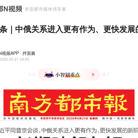
条｜中俄关系进入更有作为、更快发展
视频APP · 拌面酱
2026-05-21 08:06
1.中俄领导人会谈确认《中
俄睦邻友好合作条约》延
期，推动双边关系新发展。
2.广东AI技术实现0.5秒检测
布料瑕疵，加速产业智能化
转型。
3.广州荔湾旧改项目信息公
开受质疑，官方回应称将优