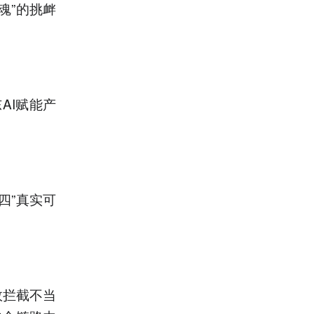
魂”的挑衅
AI赋能产
四”真实可
效拦截不当