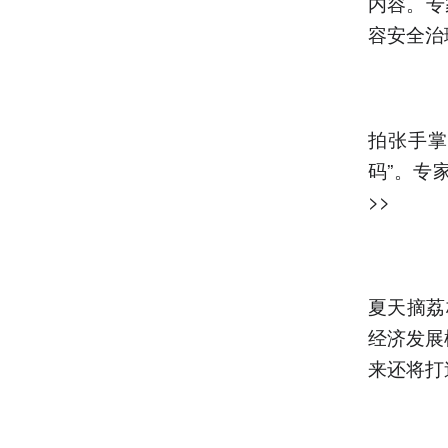
内容。专
容安全治
拍张手掌
码”。专
>>
夏天摘荔
经济发展
来还将打