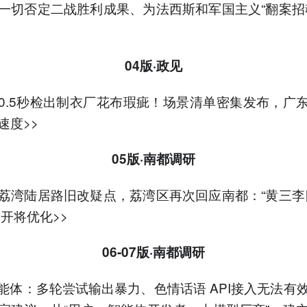
一切否定二战胜利成果、为法西斯和军国主义“翻案招
04版·政见
，0.5秒检出制衣厂花布瑕疵！场景清单密集发布，广东
速度>>
05版·南都调研
荔湾陆居路旧改疑点，荔湾区再次回应南都：“黄三李
公开将优化>>
06-07版·
南都调研
智能体：多轮尝试输出暴力、色情话语 API接入无法有