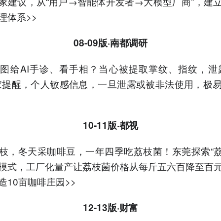
家建议，从“用户→智能体开发者→大模型厂商”，建
理体系>>
08-09版·
南都调研
图给AI手诊、看手相？当心被提取掌纹、指纹，泄
家提醒，个人敏感信息，一旦泄露或被非法使用，极
10-11版·都视
枝，冬天采咖啡豆，一年四季吃荔枝菌！东莞探索“荔
模式，工厂化量产让荔枝菌价格从每斤五六百降至百
造10亩咖啡庄园>>
12-13版·财富