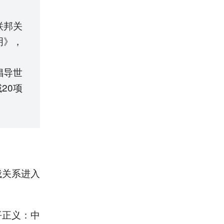
联邦关
明》，
倡导世
20项
俄关系进入
平正义：中