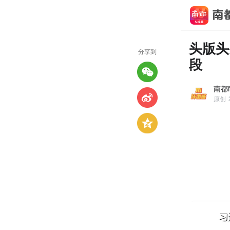
头版头
分享到
段
南都N
原创