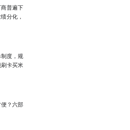
厂商普遍下
业绩分化，
单制度，规
能刷卡买米
方便？六部