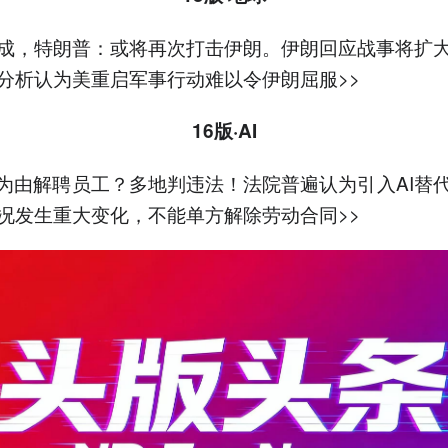
成，特朗普：或将再次打击伊朗。伊朗回应战事将扩
分析认为美重启军事行动难以令伊朗屈服>>
16版·AI
岗为由解聘员工？多地判违法！法院普遍认为引入AI替
况发生重大变化，不能单方解除劳动合同
>>