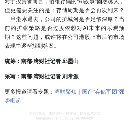
对于投资者而言，佰维存储的“AI故事”固然诱人，
但更需要关注的是：存储周期是否会再次到来？
一旦潮水退去，公司的护城河是否足够深厚？当
前的扩张策略是否过度依赖对AI未来的乐观预
期？这些问题，或许将在公司港股上市后的市场
表现中逐渐找到答案。
统筹：南都·湾财社记者 邱墨山
采写：南都·湾财社记者 刘常源
更多报道请看专题：
湾财聚焦｜国产“存储军团”强
势崛起
南都N视频，未经授权不得转载、授权联系方式
banquan@nandu.cc. 020-87006626