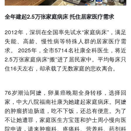
全年建起2.5万张家庭病床
托
住
居家医疗需求
2012年，深圳在全国率先试水“家庭病床”，满足
失能、高龄、慢性病等特殊人群的居家医疗需
求。 2025年，全市5714名社康全科医生，将近
2.5万张家庭病床“搬”进了居民家中。平均每床只
住16天左右，却承载了无数家庭的悲欢离合。
76岁潮汕阿嬷，卵巢癌晚期全身转移，选择回
家，中大八院福南社康为她建起家庭病床。阿嬷
的肿瘤挤迫肠道，吃不下饭，还总有便意。为了
不让她遭罪，家庭医生方宝莲和护士周小慢向医
院申请，请来肿瘤科、疼痛科、营养科、药剂科