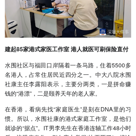
建起
85家港式家医工作室
港人就医
可
刷保险直付
水围社区与福田口岸隔着一条马路，住着5500多
名港人，占常住居民近四分之一。中大八院水围
社康主任李露阳表示，主要分两类，一是拼命赚
钱的“港漂”，二是颐养天年的老人家。
在香港，看病先找“家庭医生”是刻在DNA里的习
惯。所以，水围社康的港式家庭工作室，是他们
就诊的“据点”。IT男李先生在香港连轴工作48小时