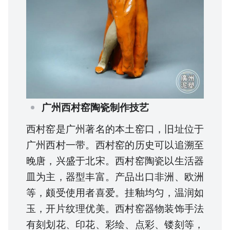
广州西村窑陶瓷制作技艺
西村窑是广州著名的本土窑口，旧址位于
广州西村一带。西村窑的历史可以追溯至
晚唐，兴盛于北宋。西村窑陶瓷以生活器
皿为主，器型丰富。产品出口非洲、欧洲
等，颇受使用者喜爱。挂釉均匀，温润如
玉，开片纹理优美。西村窑器物装饰手法
有刻划花、印花、彩绘、点彩、镂刻等，