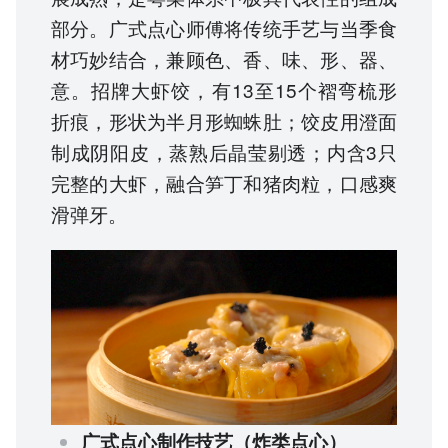
部分。广式点心师傅将传统手艺与当季食
材巧妙结合，兼顾色、香、味、形、器、
意。招牌大虾饺，有13至15个褶弯梳形
折痕，形状为半月形蜘蛛肚；饺皮用澄面
制成阴阳皮，蒸熟后晶莹剔透；内含3只
完整的大虾，融合笋丁和猪肉粒，口感爽
滑弹牙。
广式点心制作技艺（炸类点心）