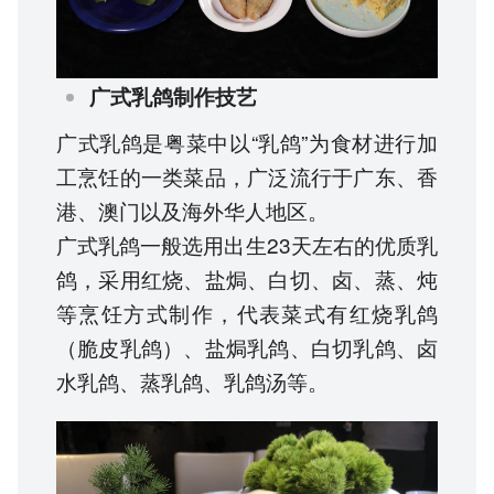
广式乳鸽制作技艺
广式乳鸽是粤菜中以“乳鸽”为食材进行加
工烹饪的一类菜品，广泛流行于广东、香
港、澳门以及海外华人地区。
广式乳鸽一般选用出生23天左右的优质乳
鸽，采用红烧、盐焗、白切、卤、蒸、炖
等烹饪方式制作，代表菜式有红烧乳鸽
（脆皮乳鸽）、盐焗乳鸽、白切乳鸽、卤
水乳鸽、蒸乳鸽、乳鸽汤等。