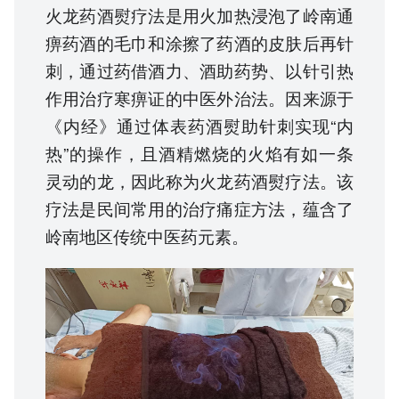
火龙药酒熨疗法是用火加热浸泡了岭南通
痹药酒的毛巾和涂擦了药酒的皮肤后再针
刺，通过药借酒力、酒助药势、以针引热
作用治疗寒痹证的中医外治法。因来源于
《内经》通过体表药酒熨助针刺实现“内
热”的操作，且酒精燃烧的火焰有如一条
灵动的龙，因此称为火龙药酒熨疗法。该
疗法是民间常用的治疗痛症方法，蕴含了
岭南地区传统中医药元素。