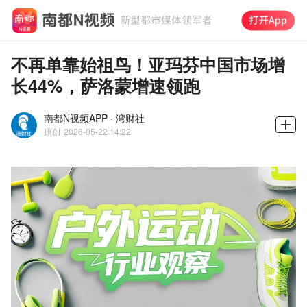
不再单靠始祖鸟！亚玛芬中国市场增
长44%，萨洛蒙增速领跑
南都N视频APP · 湾财社
原创
2026-05-22 14:22