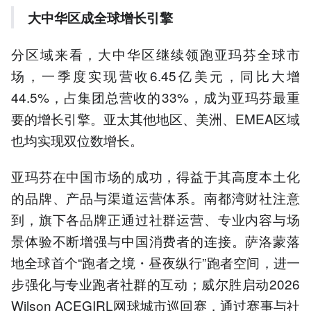
大中华区成全球增长引擎
分区域来看，大中华区继续领跑亚玛芬全球市
场，一季度实现营收6.45亿美元，同比大增
44.5%，占集团总营收的33%，成为亚玛芬最重
要的增长引擎。亚太其他地区、美洲、EMEA区域
也均实现双位数增长。
亚玛芬在中国市场的成功，得益于其高度本土化
的品牌、产品与渠道运营体系。南都湾财社注意
到，旗下各品牌正通过社群运营、专业内容与场
景体验不断增强与中国消费者的连接。萨洛蒙落
地全球首个“跑者之境・昼夜纵行”跑者空间，进一
步强化与专业跑者社群的互动；威尔胜启动2026
Wilson ACEGIRL网球城市巡回赛，通过赛事与社