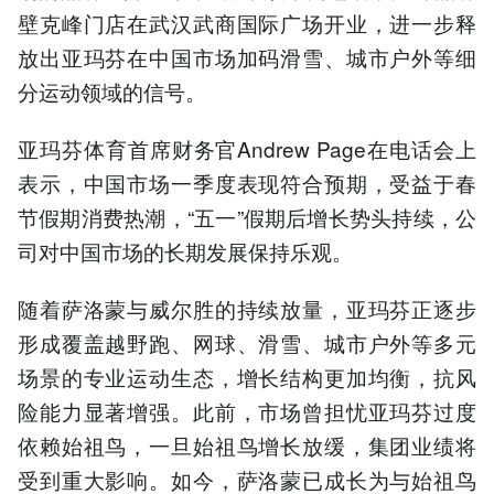
壁克峰门店在武汉武商国际广场开业，进一步释
放出亚玛芬在中国市场加码滑雪、城市户外等细
分运动领域的信号。
亚玛芬体育首席财务官Andrew Page在电话会上
表示，中国市场一季度表现符合预期，受益于春
节假期消费热潮，“五一”假期后增长势头持续，公
司对中国市场的长期发展保持乐观。
随着萨洛蒙与威尔胜的持续放量，亚玛芬正逐步
形成覆盖越野跑、网球、滑雪、城市户外等多元
场景的专业运动生态，增长结构更加均衡，抗风
险能力显著增强。此前，市场曾担忧亚玛芬过度
依赖始祖鸟，一旦始祖鸟增长放缓，集团业绩将
受到重大影响。如今，萨洛蒙已成长为与始祖鸟