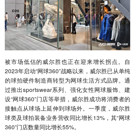
被市场低估的威尔胜也正在迎来增长拐点。自
2023年启动“网球360”战略以来，威尔胜已从单纯
的球拍硬件制造商转型为网球生活方式品牌。通
过推出sportswear系列、强化女性网球服饰、建
设“网球360”门店等举措，威尔胜成功将消费者的
接触点从球场上延伸到球场外。一季度，威尔胜
球类及球拍装备业务营收同比增长13%，其“网球
360”门店数量同比增长55%。