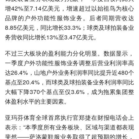
增42%至7.14亿美元，增速超过以始祖鸟为核心
品牌的户外功能性服饰业务。后者同期营收达
8.85亿美元，同比增长33.3%；球类及球拍装备业
务营收同比增长13%至3.47亿美元。
不过三大板块的盈利能力分化明显。数据显示，
一季度户外功能性服饰业务调整后营业利润率高
达26.4%，山地户外业务利润率同比提升近480个
基点至20.4%，而球类及球拍装备业务利润率同比
大幅下降370个基点至仅3.6%，成为拖累集团整
体盈利水平的主要因素。
亚玛芬体育全球首席执行官郑捷在财报电话会上
表示：“本季度所有业务板块、区域与渠道都表现
斐然——萨洛蒙鞋服业务取得了超预期的增长，