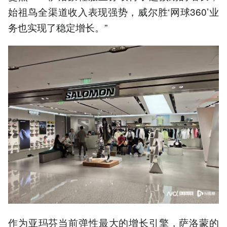
始祖鸟全渠道收入表现强势，威尔胜‘网球360’业
务也实现了稳定增长。”
作为亚玛芬当前弹性最大的增长引擎，萨洛蒙的