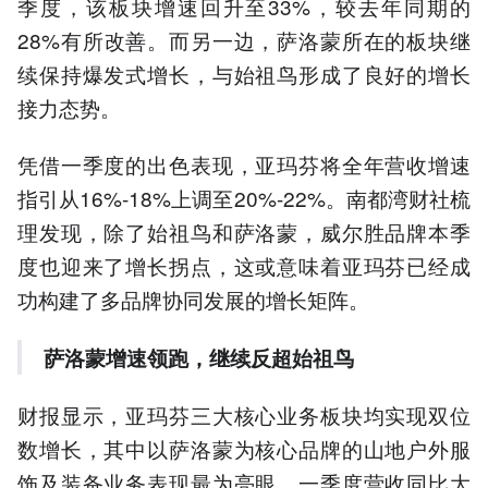
季度，该板块增速回升至33%，较去年同期的
28%有所改善。而另一边，萨洛蒙所在的板块继
续保持爆发式增长，与始祖鸟形成了良好的增长
接力态势。
凭借一季度的出色表现，亚玛芬将全年营收增速
指引从16%-18%上调至20%-22%。南都湾财社梳
理发现，除了始祖鸟和萨洛蒙，威尔胜品牌本季
度也迎来了增长拐点，这或意味着亚玛芬已经成
功构建了多品牌协同发展的增长矩阵。
萨洛蒙增速领跑
，
继续
反超始祖鸟
财报显示，亚玛芬三大核心业务板块均实现双位
数增长，其中以萨洛蒙为核心品牌的山地户外服
饰及装备业务表现最为亮眼，一季度营收同比大