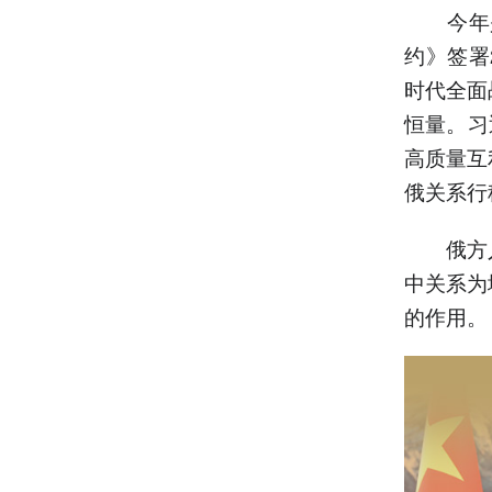
今年是
约》签署
时代全面
恒量。习
高质量互
俄关系行
俄方人
中关系为
的作用。