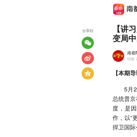
【讲习
分享到
变局中
南都N
转载
【本期导
5月20
总统普京
度，是因
作，以“
捍卫国际