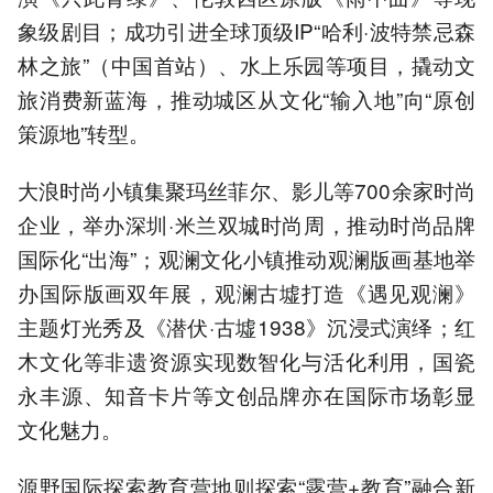
象级剧目；成功引进全球顶级IP“哈利·波特禁忌森
林之旅”（中国首站）、水上乐园等项目，撬动文
旅消费新蓝海，推动城区从文化“输入地”向“原创
策源地”转型。
大浪时尚小镇集聚玛丝菲尔、影儿等700余家时尚
企业，举办深圳·米兰双城时尚周，推动时尚品牌
国际化“出海”；观澜文化小镇推动观澜版画基地举
办国际版画双年展，观澜古墟打造《遇见观澜》
主题灯光秀及《潜伏·古墟1938》沉浸式演绎；红
木文化等非遗资源实现数智化与活化利用，国瓷
永丰源、知音卡片等文创品牌亦在国际市场彰显
文化魅力。
源野国际探索教育营地则探索“露营+教育”融合新