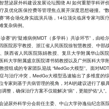
智慧泌尿外科建设发展论坛围绕 AI 如何重塑学科评
疗及优化医保控费等管理焦点展开深度思想碰撞。“
赛”将会场化身实战演兵场，14位顶尖临床专家与医
难复杂病例。
共诊赛”的“疑难病例MDT（多学科）共诊环节”，由哈
四医院苏宇教授、浙江省人民医院徐智慧教授、中部
、陕西省人民医院陈娟教授、复旦大学附属华山医
医科大学附属盛京医院谭书韬教授以及广州医科大学
教授组成的专家团队迎战 “MedGo大模型”。面对MD
症与治疗冲突，MedGo大模型迅速输出了多维度的
位专家则基于共病管理的视角，对AI的建议进行了极
”与调整，确保治疗方案不仅能解决“病”，更能护佑“人”
会泌尿外科学分会前任主委、中山大学孙逸仙纪念医