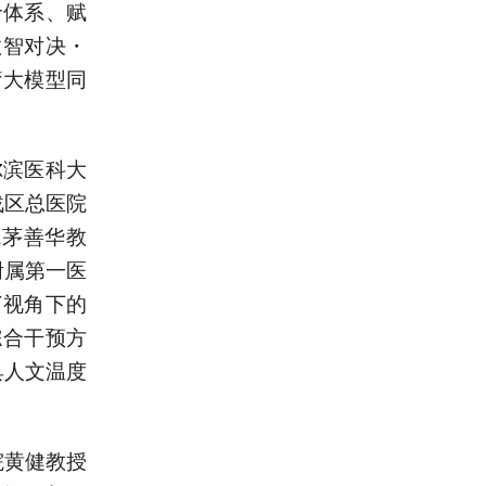
价体系、赋
数智对决・
疗大模型同
尔滨医科大
战区总医院
院茅善华教
附属第一医
T视角下的
综合干预方
具人文温度
。
院黄健教授