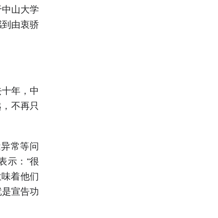
于中山大学
感到由衷骄
。
去十年，中
越，不再只
能异常等问
表示：“很
意味着他们
就是宣告功