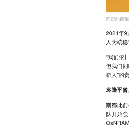
南都此前报
2024
人为端稳
“我们依
但我们同
稻人”的
袁隆平曾
南都此前
队开始尝
OsNR