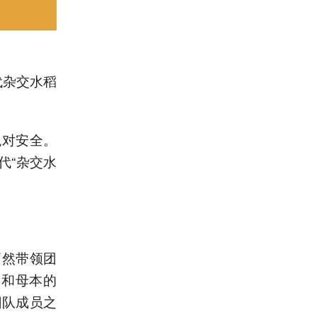
代杂交水稻
绝对安全。
代“杂交水
炳然带领团
本和母本的
团队成员之