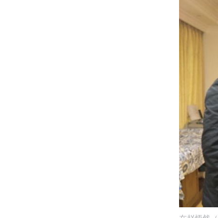
在赵炳然（