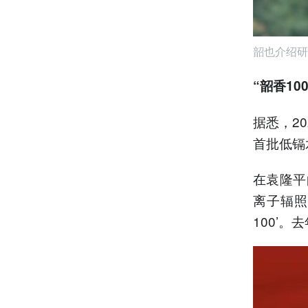
韶也介绍研
“韶香10
据悉，20
首批低镉
在袁隆平
离子辐照
100’