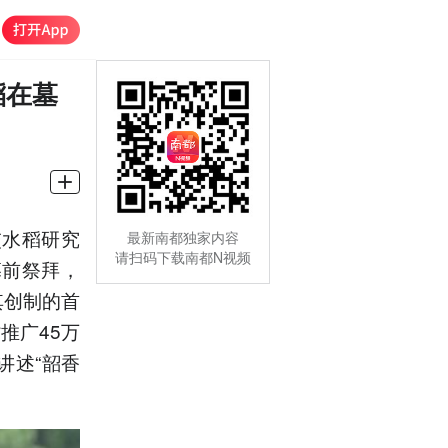
稻在墓
交水稻研究
最新南都独家内容
请扫码下载南都N视频
墓前祭拜，
其创制的首
推广45万
讲述“韶香