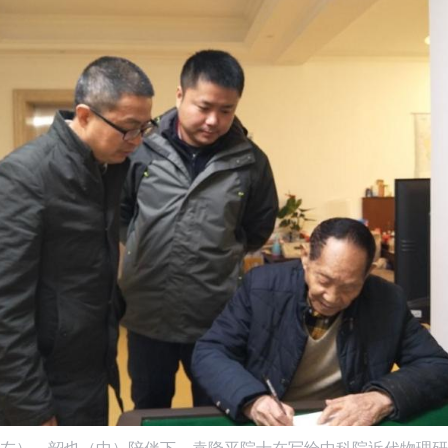
左）、韶也（中）陪伴下，袁隆平院士在写给中科院近代物理研