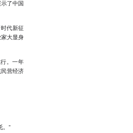
展示了中国
新时代新征
业家大显身
施行。一年
航民营经济
。”