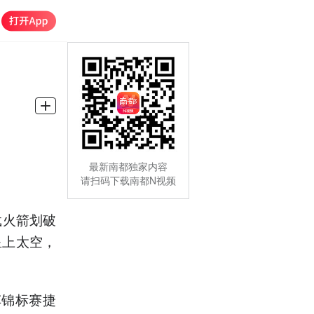
最新南都独家内容
请扫码下载南都N视频
载火箭划破
星上太空，
车锦标赛捷