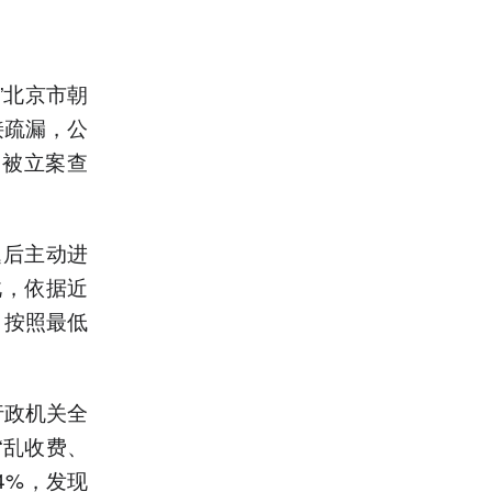
”北京市朝
接疏漏，公
，被立案查
题后主动进
此，依据近
，按照最低
行政机关全
“乱收费、
4%，发现