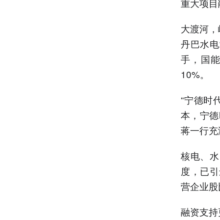
重大项目
大渡河，
丹巴水电
手，国
10%。
“宁德时
本，宁德
蒋一行充
核电、水
度，已引
营企业股
融资支持