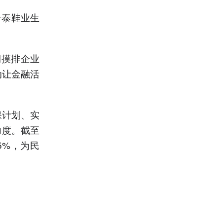
希泰鞋业生
期摸排企业
动让金融活
保计划、实
力度。截至
5%，为民