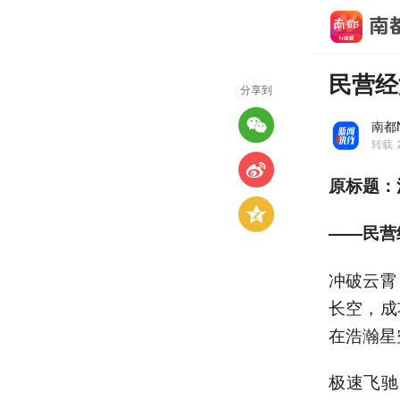
民营经
分享到
南都
转载
原标题：
——民营
冲破云霄
长空，成
在浩瀚星
极速飞驰