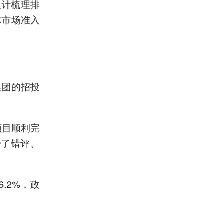
累计梳理排
体市场准入
集团的招投
项目顺利完
少了错评、
.2%，政