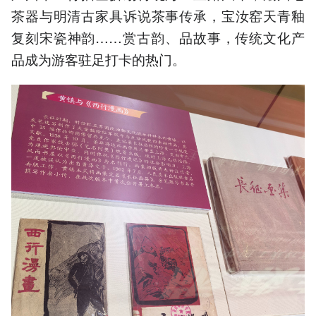
茶器与明清古家具诉说茶事传承，宝汝窑天青釉
复刻宋瓷神韵……赏古韵、品故事，传统文化产
品成为游客驻足打卡的热门。