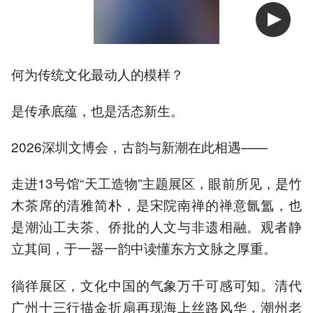
何为传统文化最动人的模样？
是传承底蕴，也是活态新生。
2026深圳文博会，古韵与新潮在此相遇——
走进13号馆“天工造物”主题展区，眼前所见，是竹
木茶席的清雅简朴，是宋院南禅的禅意氤氲，也
是潮汕工夫茶、侨批的人文与非遗相融。观者静
立其间，于一器一韵中读懂东方文脉之厚重。
徜徉展区，文化中国的气象万千可感可知。清代
广州十三行描金折扇再现海上丝路风华，潮州老