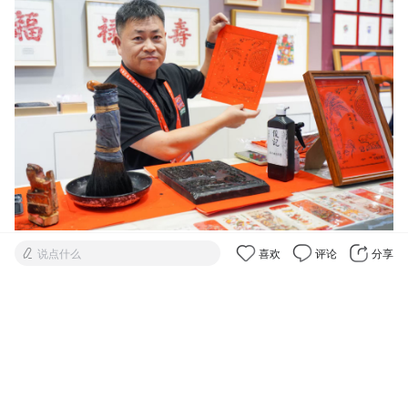
图为颜朝俊展示木版年画作品。王星摄
说点什么
喜欢
评论
分享
“老手艺怎么留住年轻人？”有人问。
“既要做好传承，又不能僵硬守旧，必须贴合年轻
人的审美去创新。”颜朝俊思路清晰，他把传统年
画里的状元形象，改成小巧的“考神”书签，一上架