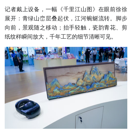
记者戴上设备，一幅《千里江山图》在眼前徐徐
展开：青绿山峦层叠起伏，江河蜿蜒流转。脚步
向前，景观随之移动；抬手轻触，瓷韵青花、剪
纸纹样瞬间放大，千年工艺的细节清晰可见。