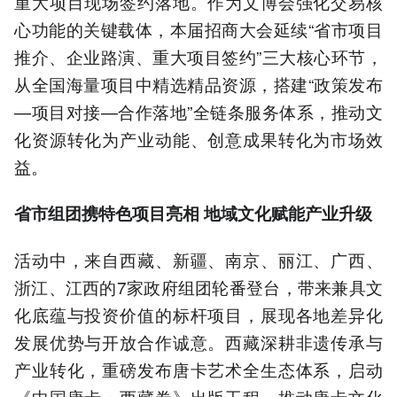
重大项目现场签约落地。作为文博会强化交易核
心功能的关键载体，本届招商大会延续“省市项目
推介、企业路演、重大项目签约”三大核心环节，
从全国海量项目中精选精品资源，搭建“政策发布
—项目对接—合作落地”全链条服务体系，推动文
化资源转化为产业动能、创意成果转化为市场效
益。
省市组团携特色项目亮相 地域文化赋能产业升级
活动中，来自西藏、新疆、南京、丽江、广西、
浙江、江西的7家政府组团轮番登台，带来兼具文
化底蕴与投资价值的标杆项目，展现各地差异化
发展优势与开放合作诚意。西藏深耕非遗传承与
产业转化，重磅发布唐卡艺术全生态体系，启动
《中国唐卡・西藏卷》出版工程，推动唐卡文化