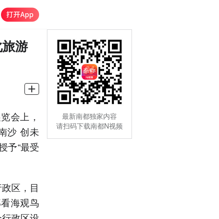
化旅游
展览会上，
最新南都独家内容
请扫码下载南都N视频
南沙 创未
授予“最受
行政区，目
部看海观鸟
个行政区设