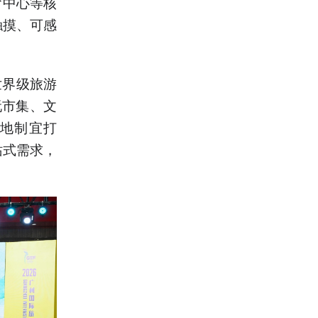
育中心等核
触摸、可感
世界级旅游
玩市集、文
因地制宜打
站式需求，