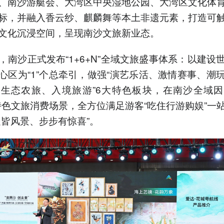
、南沙游艇会、大湾区中央湿地公园、大湾区文化体
标，并融入香云纱、麒麟舞等本土非遗元素，打造可
文化沉浸空间，呈现南沙文旅新业态。
，南沙正式发布“1+6+N”全域文旅盛事体系：以建设
心区为“1”个总牵引，做强“演艺乐活、激情赛事、潮
生态农旅、入境旅游”6大特色板块，在南沙全域
个特色文旅消费场景，全方位满足游客“吃住行游购娱”一
处皆风景、步步有惊喜”。