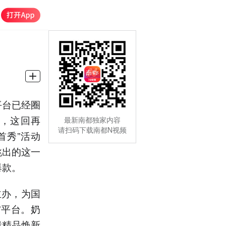
平台已经圈
，这回再
最新南都独家内容
请扫码下载南都N视频
首秀”活动
跳出的这一
爆款。
主办，为国
”平台。奶
遗精品焕新