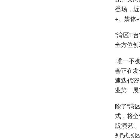
登场，近
+、媒体
“湾区T
全方位创
唯一不变
会正在发
速迭代密
业第一展
除了“湾
式，将全
版演艺、
列”式展