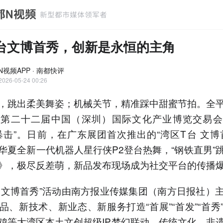
台文博首秀，创新是永恒的主角
N视频APP · 南都快评
2026-05-24 00:26
，跳出柔美舞姿；机械关节，精准踩中甜蜜节拍。全
的第二十二届中国（深圳）国际文化产业博览交易会
暴击”。日前，在广东展团首次推出的“湾区T台 文博
华夏全新一代机器人星行侠P2登台热舞，“钢铁直男”
》，极尽反差萌，新品发布现场成为社交平台的传播
台 文博首秀”活动由南方报业传媒集团（南方日报社）
品、新技术、新业态、新服务打造“首展”“首发”“首秀
鸡等大湾区本土文创超级IP梦幻联动，传统文化、非