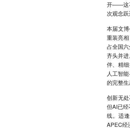
开——这
次观念跃
本届文博
重装亮相
占全国六
齐头并进
伴、精细
人工智能
的完整生
创新无处
但AI已
线。适逢
APEC