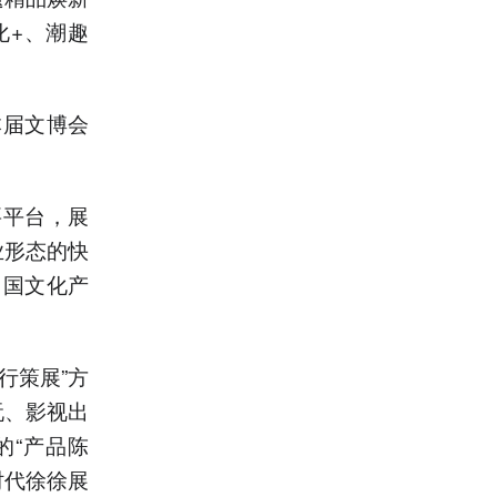
化+、潮趣
本届文博会
要平台，展
业形态的快
中国文化产
行策展”方
玩、影视出
的“产品陈
时代徐徐展