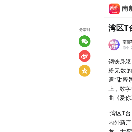
湾区T
分享到
南都
原创
钢铁身躯
粉无数
遭“甜蜜
上，数字
曲《爱你
“湾区T
内外新产
龙、大湾