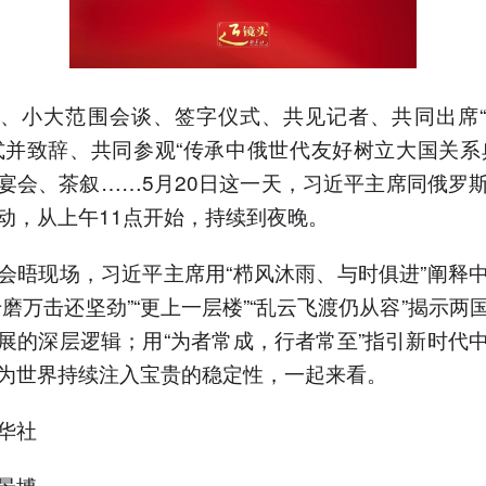
、小大范围会谈、签字仪式、共见记者、共同出席
式并致辞、共同参观“传承中俄世代友好树立大国关系
宴会、茶叙……5月20日这一天，习近平主席同俄罗
动，从上午11点开始，持续到夜晚。
会晤现场，习近平主席用“栉风沐雨、与时俱进”阐释
千磨万击还坚劲”“更上一层楼”“乱云飞渡仍从容”揭示两
展的深层逻辑；用“为者常成，行者常至”指引新时代
为世界持续注入宝贵的稳定性，一起来看。
华社
景博