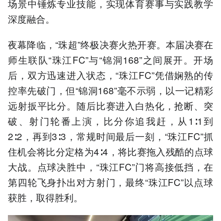
场景中锤炼专业技能，实现体育赛事与实践教学
深度融合。
夜幕降临，“珠超”终极决赛火热开赛。本届决赛在
师生联队“珠江FC”与“锦洞168”之间展开。开场
后，双方迅速进入状态，“珠江FC”凭借娴熟的传
控率先破门，但“锦洞168”毫不示弱，以一记精彩
远射扳平比分。随后比赛进入白热化，抢断、突
破、射门轮番上演，比分你追我赶，从1∶1到
2∶2，再到3∶3，常规时间最后一刻，“珠江FC”抓
住机会将比分定格为4∶4，将比赛拖入残酷的点球
大战。点球决胜中，“珠江FC”门将高接低挡，在
第四轮飞身扑出对方射门，最终“珠江FC”以点球
获胜，取得胜利。