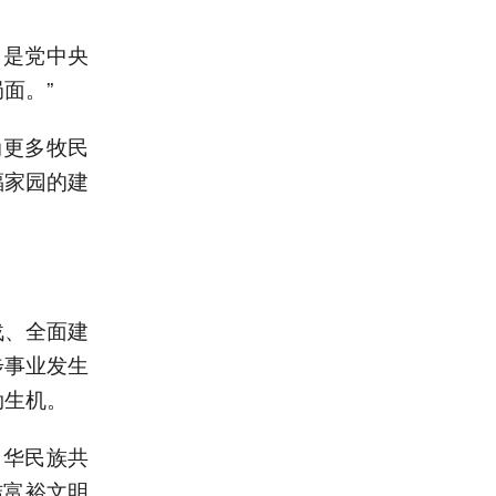
，是党中央
面。”
动更多牧民
福家园的建
战、全面建
步事业发生
勃生机。
中华民族共
结富裕文明