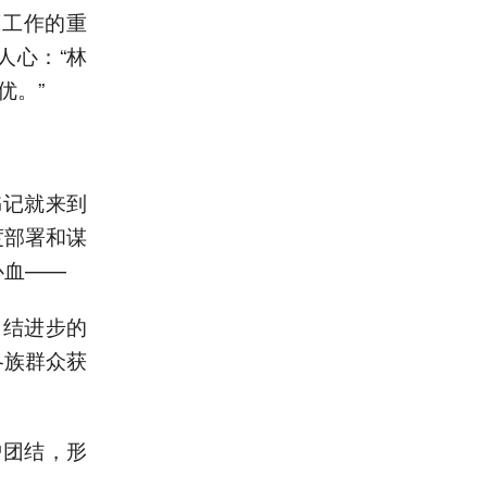
藏工作的重
人心：“林
优。”
书记就来到
度部署和谋
心血——
团结进步的
各族群众获
护团结，形