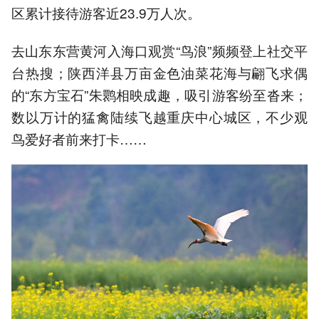
区累计接待游客近23.9万人次。
去山东东营黄河入海口观赏“鸟浪”频频登上社交平
台热搜；陕西洋县万亩金色油菜花海与翩飞求偶
的“东方宝石”朱鹮相映成趣，吸引游客纷至沓来；
数以万计的猛禽陆续飞越重庆中心城区，不少观
鸟爱好者前来打卡……