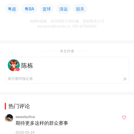
粤超
粤BA
篮球
清远
韶关
南都N视频，未经授权不得转载、授权联系方式
banquan@nandu.cc. 020-87006626
本文作者
陈栋
南方都市报记者
热门评论
sweetsofina
期待更多这样的群众赛事
2026-05-24