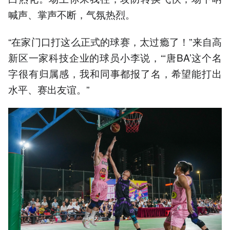
喊声、掌声不断，气氛热烈。
“在家门口打这么正式的球赛，太过瘾了！”来自高
新区一家科技企业的球员小李说，“‘唐BA’这个名
字很有归属感，我和同事都报了名，希望能打出
水平、赛出友谊。”