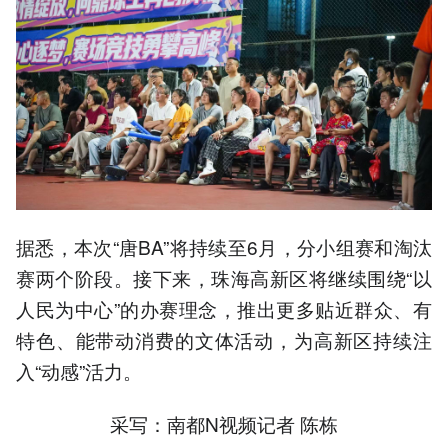
据悉，本次“唐BA”将持续至6月，分小组赛和淘汰
赛两个阶段。接下来，珠海高新区将继续围绕“以
人民为中心”的办赛理念，推出更多贴近群众、有
特色、能带动消费的文体活动，为高新区持续注
入“动感”活力。
采写：南都N视频记者 陈栋