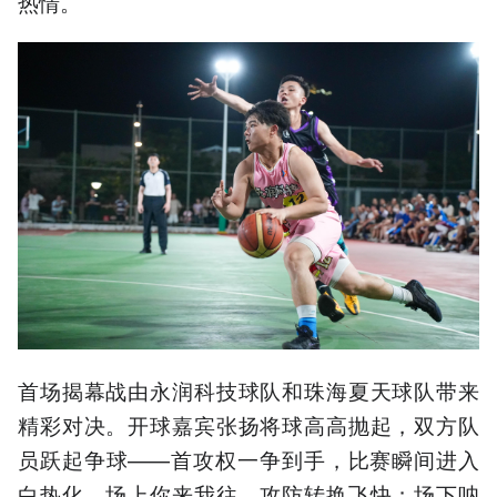
热情。
首场揭幕战由永润科技球队和珠海夏天球队带来
精彩对决。开球嘉宾张扬将球高高抛起，双方队
员跃起争球——首攻权一争到手，比赛瞬间进入
白热化。场上你来我往，攻防转换飞快；场下呐