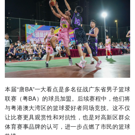
本届“唐BA”一大看点是多名征战广东省男子篮球
联赛（粤BA）的球员加盟。后续赛程中，他们将
与粤港澳大湾区的篮球爱好者同场竞技。这不仅
让比赛更具观赏性和对抗性，也是对高新区群众
体育赛事品牌的认可，进一步点燃了市民的篮球