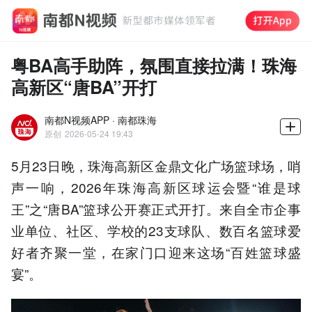
粤BA高手助阵，氛围直接拉满！珠海
高新区“唐BA”开打
南都N视频APP · 南都珠海
原创
2026-05-24 19:43
5月23日晚，珠海高新区金鼎文化广场篮球场，哨
声一响，2026年珠海高新区球运会暨“谁是球
王”之“唐BA”篮球公开赛正式开打。来自全市企事
业单位、社区、学校的23支球队、数百名篮球爱
好者齐聚一堂，在家门口迎来这场“百姓篮球盛
宴”。