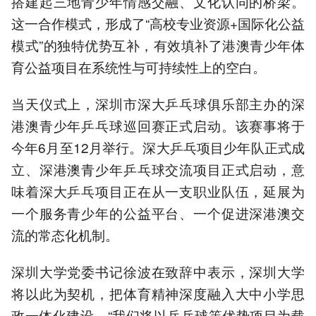
搭建起三地青少年情感交融、文化认同的桥梁。
这一合作模式，形成了“高校专业资源+国际化公益
模式”的独特优势互补，有效填补了港澳青少年体
育公益项目在系统性与可持续性上的空白。
当天仪式上，深圳市深大乒乓球俱乐部主办的深
港澳青少年乒乓球巡回赛正式启动。该赛事将于
今年6月至12月举行。深大乒乓项目少年队正式成
立、深港澳青少年乒乓球交流项目正式启动，意
味着深大乒乓项目正在从一支职业队伍，延展为
一个服务青少年的公益平台、一个促进深港澳交
流的常态化机制。
深圳大学党委书记徐波在致辞中表示，深圳大学
将以此为契机，把体育精神深度融入大中小学思
政一体化建设。“我们将以乒乓球等优势项目为载