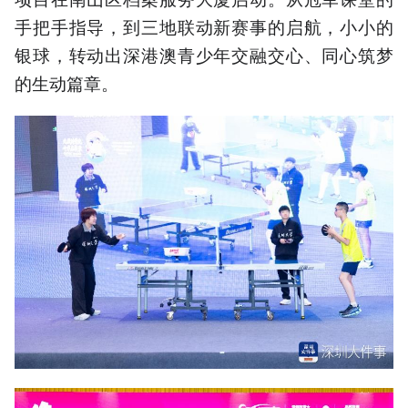
手把手指导，到三地联动新赛事的启航，小小的
银球，转动出深港澳青少年交融交心、同心筑梦
的生动篇章。