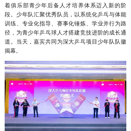
着俱乐部青少年后备人才培养体系迈入新的阶
段。少年队汇聚优秀队员，以系统化乒乓与体能
训练、专业化指导、赛事化锤炼、学业并行为路
径，为青少年乒乓球人才搭建竞技进阶的成长通
道。当天，嘉宾共同为深大乒乓项目少年队队徽
揭幕。