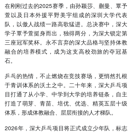
在刚刚过去的2025赛季，由孙颖莎、蒯曼、覃予
萱以及日本外援平野美宇组成的深圳大学代表
队，以傲人战绩一路高歌猛进。总决赛中，深大
学子覃予萱挺身而出，独得两分，为深大锁定第
三座冠军奖杯。永不言弃的深大品格与坚持体教
融合的培养模式，成为这支高校劲旅的夺冠基
石。
乒乓的热情，不止燃烧在竞技赛场，更悄然扎根
于青训体系的沃土之中。二十年来，深大乒乓项
目打通了从小学、中学到大学的培养链条，自主
打造了萌芽、青苗、培优、优选、精英五层十级
体系，形成体教融合、层层衔接的人才梯队。
2026年，深大乒乓项目将正式成立少年队，标志