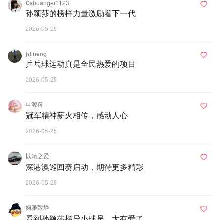
Cshuanger1123
孙颖莎的榜样力量激励着下一代
2026-05-25
jslineng
乒乓球运动真是全民热爱的项目
2026-05-25
申源科-
冠军精神薪火相传，感动人心
2026-05-25
以靖之爱
深港澳巡回赛启动，期待更多精彩
2026-05-25
娴雅致静
看到孙颖莎指导小球员，太有爱了