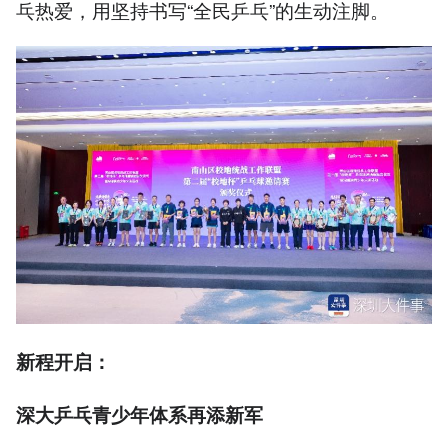
乓热爱，用坚持书写“全民乒乓”的生动注脚。
新程开启：
深大乒乓青少年体系再添新军