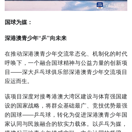
国球为媒：
深港澳青少年“乒”向未来
在推动深港澳青少年交流常态化、机制化的时代
呼唤下，一个融合国球精神与公益力量的创新项
目——深大乒乓球俱乐部深港澳青少年交流项目
应运而生。
该项目深度对接粤港澳大湾区建设与体育强国建
设的国家战略，将群众基础最广、竞技优势最强
的国球——乒乓球，转化为促进深港澳青少年国
家认同与民族融合的软实力载体。以乒乓为媒，