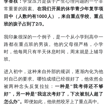
学业压力是孩子产生心理问题的一个非
李香枝
：
常重要的因素。
在我们开展的
休学
青少年
复学项
目
中（人数约有1000人），来自重点学校、重点
班的孩子
占到了
2/3
。
我印象很深的一个例子，是一个从小学到高中一
路都在重点班的男孩。他的父母很严格，小学
时，他每周只有半天休息时间，周末就是上辅导
班。
进入初中，这种来自外部的规训，逐渐内化为他
对自己的要求。哪怕成绩已经很好了，他依然会
被两种念头反复拉扯：
一种是
“
我
考得
还不够
好
”
，另一种是
“
我
这次考好了
，下次被别人超了
即便如此，他依然咬牙上了重点高中。
怎么办
”
。