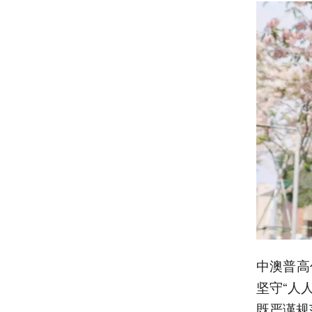
中澳普高
坚守“人
既严谨规