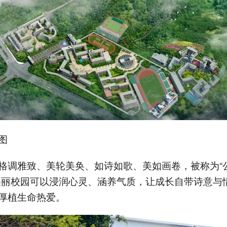
图
格调雅致、美轮美奂、如诗如歌、美如画卷，被称为“
美丽校园可以浸润心灵、涵养气质，让成长自带诗意与
厚植生命热爱。