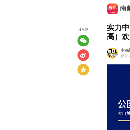
实力中
分享到
高）欢
南都
原创