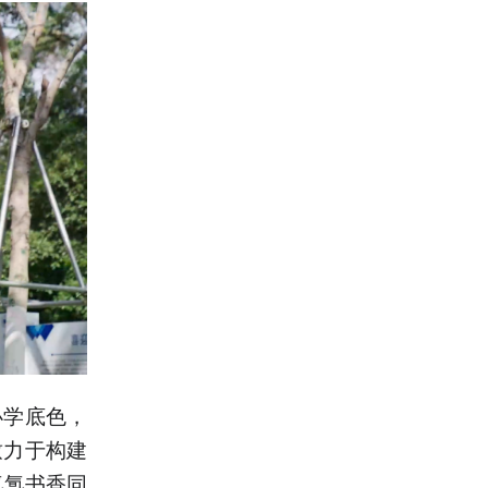
办学底色，
致力于构建
氤氲书香同