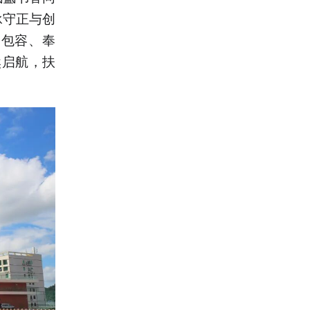
承守正与创
、包容、奉
然启航，扶