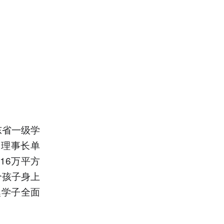
东省一级学
副理事长单
16万平方
个孩子身上
澳学子全面