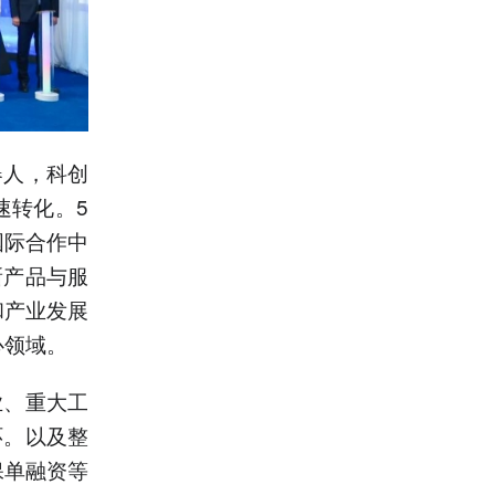
器人，科创
速转化。5
国际合作中
新产品与服
和产业发展
心领域。
业、重大工
环。以及整
保单融资等