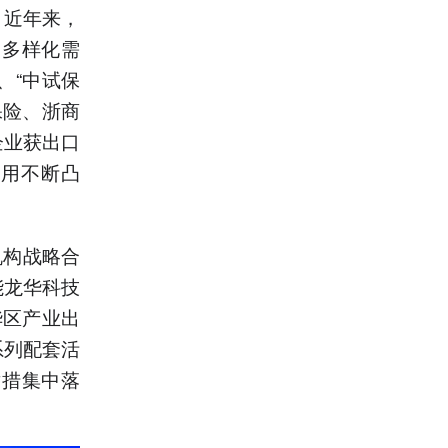
，近年来，
期多样化需
、“中试保
保险、浙商
企业获出口
作用不断凸
机构战略合
能龙华科技
华区产业出
系列配套活
举措集中落