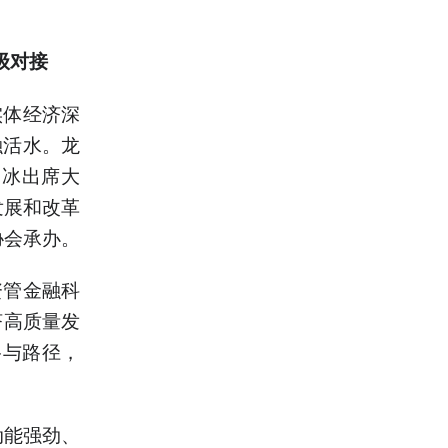
级对接
实体经济深
融活水。龙
马冰出席大
发展和改革
协会承办。
资管金融科
济高质量发
路与路径，
动能强劲、