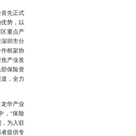
会首先正式
的优势，以
辖区重点产
司深圳市分
合作框架协
聚焦产业发
头部保险资
渠道，全力
合龙华产业
中，“保险
划，为入驻
愿者提供专