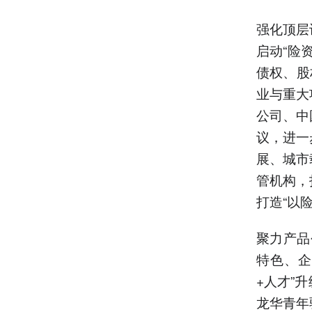
强化顶层
启动“险
债权、股
业与重大
公司、中
议，进一
展、城市
管机构，
打造“以
聚力产品
特色、企
+人才”
龙华青年