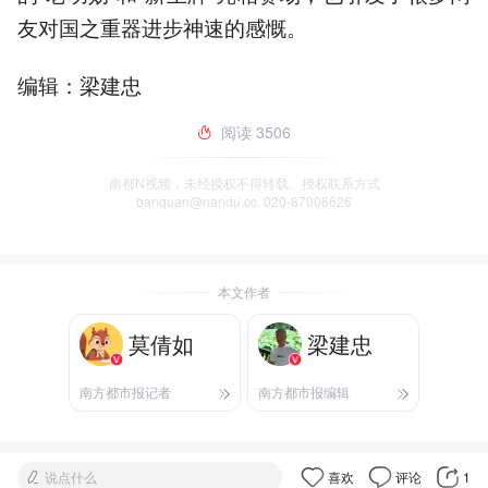
友对国之重器进步神速的感慨。
编辑：梁建忠
阅读
3506
南都N视频，未经授权不得转载、授权联系方式
banquan@nandu.cc. 020-87006626
本文作者
莫倩如
梁建忠
南方都市报记者
南方都市报编辑
说点什么
喜欢
评论
1