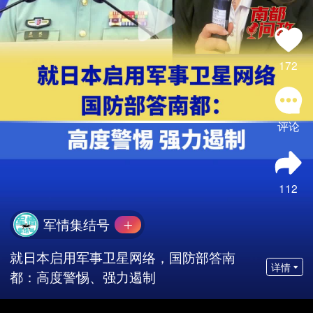
172
评论
112
军情集结号
就日本启用军事卫星网络，国防部答南
详情
都：高度警惕、强力遏制