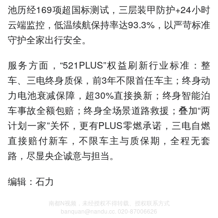
池历经169项超国标测试，三层装甲防护+24小时
云端监控，低温续航保持率达93.3%，以严苛标准
守护全家出行安全。
服务方面，“521PLUS”权益刷新行业标准：整
车、三电终身质保，前3年不限首任车主；终身动
力电池衰减保障，超30%直接换新；终身智能泊
车事故全额包赔；终身全场景道路救援；叠加“两
计划一家”关怀，更有PLUS零燃承诺，三电自燃
直接赔付新车，不限车主与质保期，全程无套
路，尽显央企诚意与担当。
编辑：石力
南都N视频，未经授权不得转载、授权联系方式
banquan@nandu.cc. 020-87006626