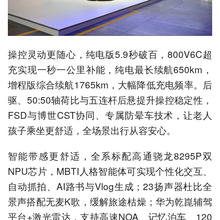
操控灵动更随心，纯电版5.9秒破百，800V6C超
充实现一秒一公里补能，纯电最长续航650km，
增程版综合续航1765km，大幅降低充电频率。后
驱、50:50轴荷比与五连杆后悬提升操控稳定性，
FSD与博世CST协同、专属防晕车技术，让老人
孩子乘坐更舒适，全场景出行从容安心。
智能带感更舒适，全系标配高通骁龙8295P双
NPU芯片，MBTI人格智能体可实现个性化交互、
自动抓拍、AI路书与Vlog生成；23扬声器杜比全
景声搭配无麦K歌，缓解旅途枯燥；华为乾崑辅驾
平台+激光雷达，支持高速NOA、记忆泊车、120