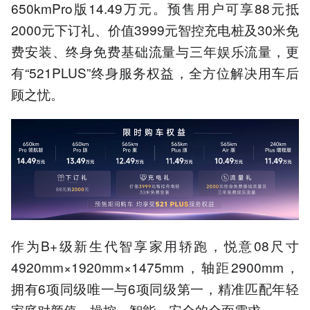
650kmPro版14.49万元。预售用户可享88元抵
2000元下订礼、价值3999元智控充电桩及30米免
费安装、终身免费基础流量与三年娱乐流量，更
有“521PLUS”终身服务权益，全方位解决用车后
顾之忧。
作为B+级新生代智享家用轿跑，悦意08尺寸
4920mm×1920mm×1475mm，轴距2900mm，
拥有6项同级唯一与6项同级第一，精准匹配年轻
家庭对颜值、操控、智能、安全的全面需求。