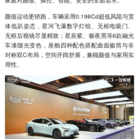
颜值运动更轿跑，车辆采用0.198Cd超低风阻与宽
体低趴姿态，星河飞瀑数字灯组、无框电吸门、
无框后视镜尽显精致；星辰紫、极夜黑等6款融光
车漆随光变色，座舱四种配色搭配曲面极简与非
对称双C布局，空间开阔舒展，兼顾颜值与家用实
用性。