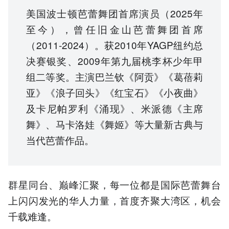
美国波士顿芭蕾舞团首席演员（2025年
至今），曾任旧金山芭蕾舞团首席
（2011-2024）。获2010年YAGP纽约总
决赛银奖、2009年第九届桃李杯少年甲
组二等奖。主演巴兰钦《阿贡》《葛蓓莉
亚》《浪子回头》《红宝石》《小夜曲》
及卡尼帕罗利《涌现》、米派德《主席
舞》、马卡洛娃《舞姬》等大量新古典与
当代芭蕾作品。
群星同台、巅峰汇聚，每一位都是国际芭蕾舞台
上闪闪发光的华人力量，首度齐聚大湾区，机会
千载难逢。