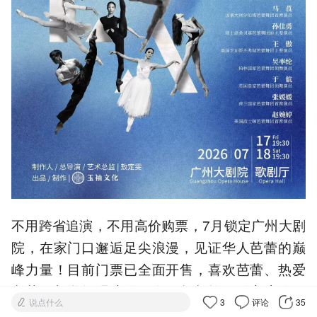
不用跨省追演，不用高价购票，7月锁定广州大剧
院，在家门口邂逅足尖浪漫，见证华人芭蕾的巅
峰力量！目前门票已全面开售，喜欢芭蕾、热爱
文艺、想学舞观演的朋友，赶紧抢票锁定席位，
说点什么
3
评论
35
共赴这场7月专属大湾区的芭蕾星光盛宴！