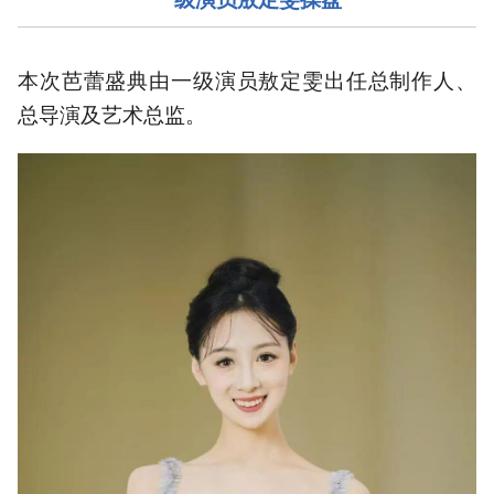
本次芭蕾盛典由一级演员敖定雯出任总制作人、
总导演及艺术总监。