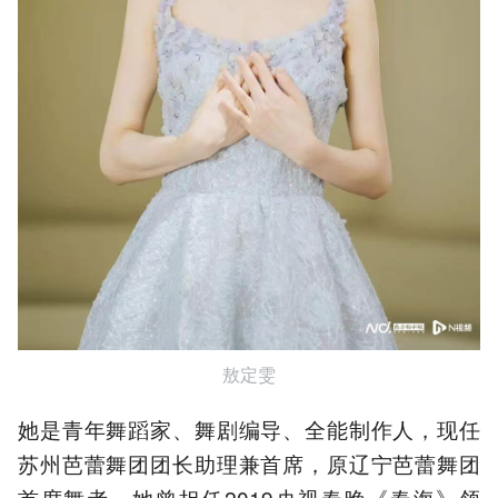
敖定雯
她是青年舞蹈家、舞剧编导、全能制作人，现任
苏州芭蕾舞团团长助理兼首席，原辽宁芭蕾舞团
首席舞者。她曾担任2019央视春晚《春海》领