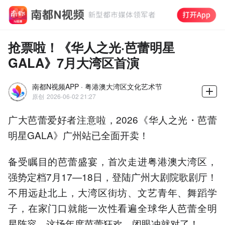
抢票啦！《华人之光·芭蕾明星
GALA》7月大湾区首演
南都N视频APP · 粤港澳大湾区文化艺术节
原创
2026-06-02 21:27
广大芭蕾爱好者注意啦，2026《华人之光・芭蕾
明星GALA》广州站已全面开卖！
备受瞩目的芭蕾盛宴，首次走进粤港澳大湾区，
强势定档7月17—18日，登陆广州大剧院歌剧厅！
不用远赴北上，大湾区街坊、文艺青年、舞蹈学
子，在家门口就能一次性看遍全球华人芭蕾全明
星阵容，这场年度芭蕾狂欢，闭眼冲就对了！