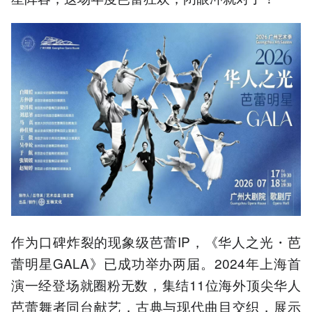
作为口碑炸裂的现象级芭蕾IP，《华人之光・芭
蕾明星GALA》已成功举办两届。2024年上海首
演一经登场就圈粉无数，集结11位海外顶尖华人
芭蕾舞者同台献艺，古典与现代曲目交织，展示