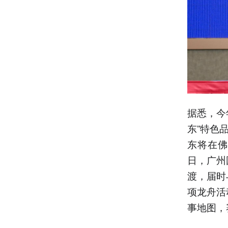
据悉，今
东”特色
东将在佛
日，广州
渡，届时
项龙舟活
事地图，