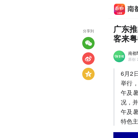
广东推
分享到
客来粤
南都
原创
6月2
举行
午及
况，
午及
特色