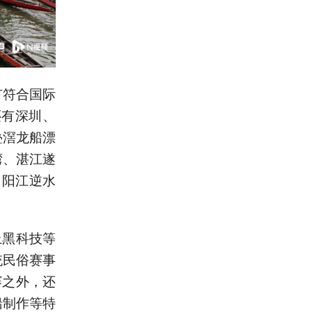
有符合国际
还有深圳、
叠滘龙船漂
湾、湛江遂
、阳江逆水
上黑科技等
统民俗赛事
赛之外，还
船制作等特