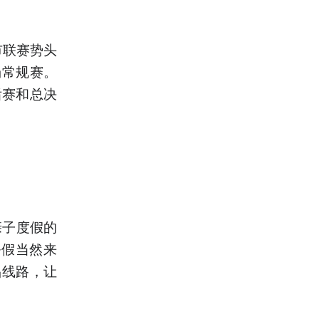
市联赛势头
场常规赛。
后赛和总决
亲子度假的
暑假当然来
品线路，让
。