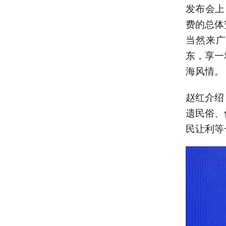
发布会上
费的总体
当然来广
东，享一
海风情。
赵红介绍
遗民俗、
民让利等