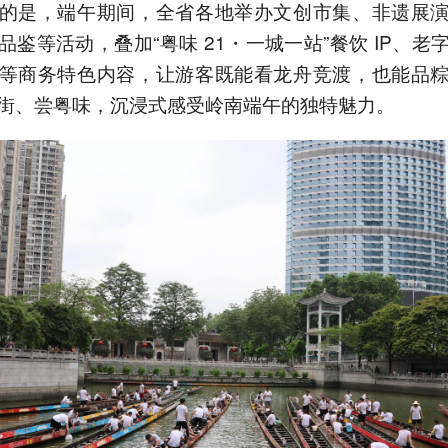
的是，端午期间，全省各地举办文创市集、非遗展
品鉴等活动，叠加“粤味 21・一城一站”餐饮 IP、老
等商务特色内容，让游客既能看龙舟竞渡，也能品
街、尝粤味，沉浸式感受岭南端午的独特魅力。