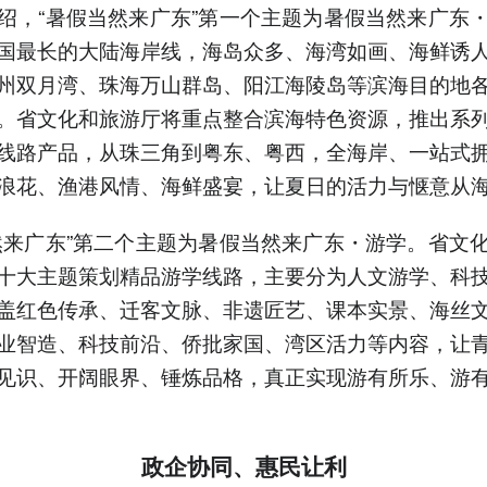
绍，“暑假当然来广东”第一个主题为暑假当然来广东
国最长的大陆海岸线，海岛众多、海湾如画、海鲜诱
州双月湾、珠海万山群岛、阳江海陵岛等滨海目的地
。省文化和旅游厅将重点整合滨海特色资源，推出系
线路产品，从珠三角到粤东、粤西，全海岸、一站式
浪花、渔港风情、海鲜盛宴，让夏日的活力与惬意从
然来广东”第二个主题为暑假当然来广东・游学。省文
十大主题策划精品游学线路，主要分为人文游学、科
盖红色传承、迁客文脉、非遗匠艺、课本实景、海丝
业智造、科技前沿、侨批家国、湾区活力等内容，让
见识、开阔眼界、锤炼品格，真正实现游有所乐、游
政企协同、惠民让利