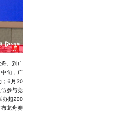
龙舟、到广
月中旬，广
；6月20
队伍参与竞
办超200
发布龙舟赛