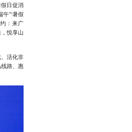
期假日促消
午”“暑假
邀约：来广
味，悦享山
化、活化非
品线路、惠
。