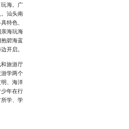
・玩海。广
人。汕头南
各具特色、
列亲海玩海
拥抱碧海蓝
海边开启。
化和旅游厅
技游学两个
文明、海洋
青少年在行
有所学、学