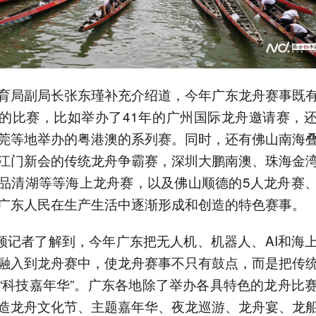
育局副局长张东瑾补充介绍道，今年广东龙舟赛事既
的比赛，比如举办了41年的广州国际龙舟邀请赛，
莞等地举办的粤港澳的系列赛。同时，还有佛山南海
江门新会的传统龙舟争霸赛，深圳大鹏南澳、珠海金
品清湖等等海上龙舟赛，以及佛山顺德的5人龙舟赛
广东人民在生产生活中逐渐形成和创造的特色赛事。
频记者了解到，今年广东把无人机、机器人、AI和海
融入到龙舟赛中，使龙舟赛事不只有鼓点，而是把传
“科技嘉年华”。广东各地除了举办各具特色的龙舟比
造龙舟文化节、主题嘉年华、夜龙巡游、龙舟宴、龙