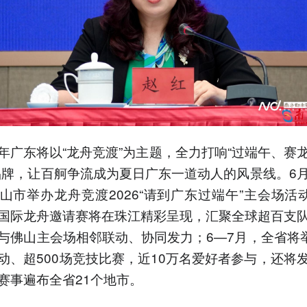
年广东将以“龙舟竞渡”为主题，全力打响“过端午、赛
品牌，让百舸争流成为夏日广东一道动人的风景线。6
山市举办龙舟竞渡2026“请到广东过端午”主会场活动
国际龙舟邀请赛将在珠江精彩呈现，汇聚全球超百支
与佛山主会场相邻联动、协同发力；6—7月，全省将举
动、超500场竞技比赛，近10万名爱好者参与，还将
赛事遍布全省21个地市。