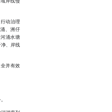
水域岸线侵
坚行动治理
村涌、洲仔
条河涌水塘
干净、岸线
健全并有效
务。