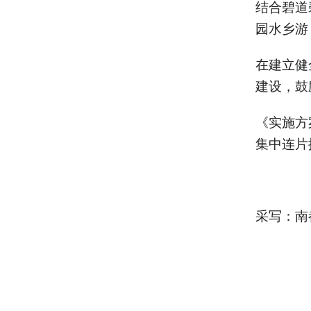
结合碧道
园水乡游
在建立健
建设，鼓
《实施方
集中连片
采写：南