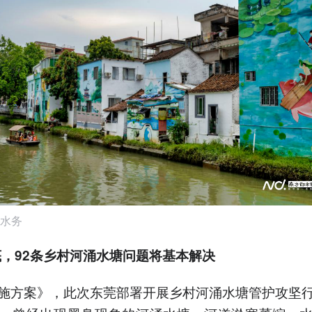
水务
底，92条乡村河涌水塘
问题
将
基本解决
施方案》，此次东莞部署开展乡村河涌水塘管护攻坚