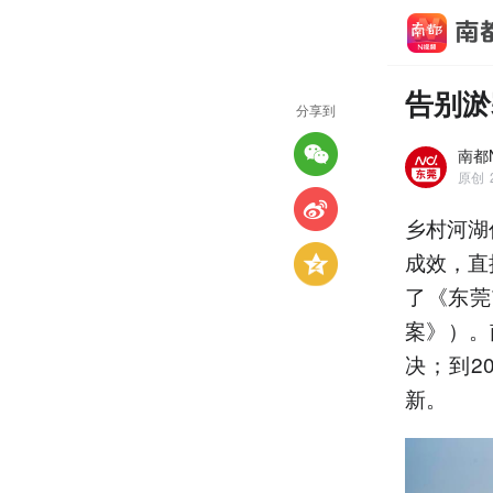
告别淤
分享到
南都
原创
乡村河湖
成效，直
了《东莞
案》）。
决；到2
新。