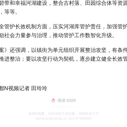
碧带和幸福河湖建设，整合古村落、田园综合体等资
，等等。
全管护长效机制方面，压实河湖库管护责任，加强管
励社会力量参与治理，推动管护工作数智化升级。
案》还强调，以镇街为单元组织开展整治攻坚，有条
推进整治；要以攻坚行动为契机，逐步建立健全长效
都N视频记者 田玲玲
阅读
6328
南都N视频，未经授权不得转载、授权联系方式
banquan@nandu.cc. 020-87006626