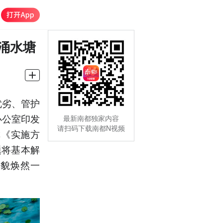
涌水塘
优劣、管护
办公室印发
最新南都独家内容
请扫码下载南都N视频
称《实施方
题将基本解
面貌焕然一