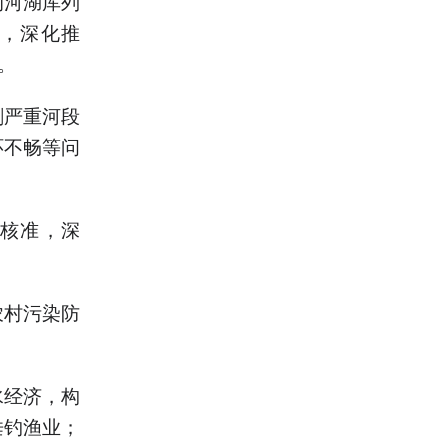
的河湖库列
，深化推
。
刷严重河段
环不畅等问
核准，深
农村污染防
水经济，构
垂钓渔业；