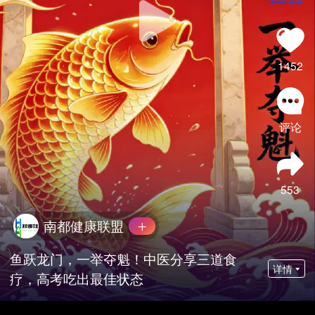
1452
评论
553
南都健康联盟
鱼跃龙门，一举夺魁！中医分享三道食
详情
疗，高考吃出最佳状态