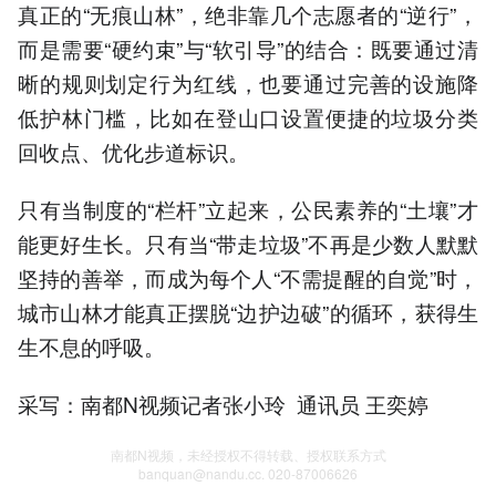
真正的“无痕山林”，绝非靠几个志愿者的“逆行”，
而是需要“硬约束”与“软引导”的结合：既要通过清
晰的规则划定行为红线，也要通过完善的设施降
低护林门槛，比如在登山口设置便捷的垃圾分类
回收点、优化步道标识。
只有当制度的“栏杆”立起来，公民素养的“土壤”才
能更好生长。只有当“带走垃圾”不再是少数人默默
坚持的善举，而成为每个人“不需提醒的自觉”时，
城市山林才能真正摆脱“边护边破”的循环，获得生
生不息的呼吸。
采写：南都N视频记者张小玲 通讯员 王奕婷
南都N视频，未经授权不得转载、授权联系方式
banquan@nandu.cc. 020-87006626