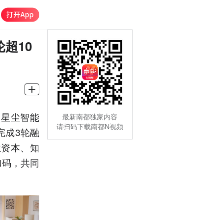
超10
司星尘智能
最新南都独家内容
请扫码下载南都N视频
完成3轮融
业资本、知
加码，共同