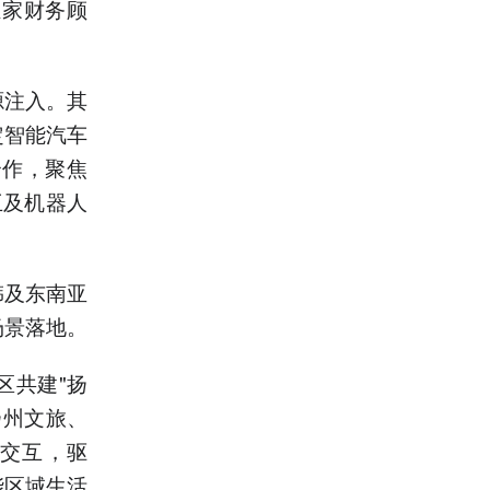
独家财务顾
源注入。其
定智能汽车
合作，聚焦
互及机器人
韩及东南亚
场景落地。
区共建"扬
扬州文旅、
交互，驱
能区域生活