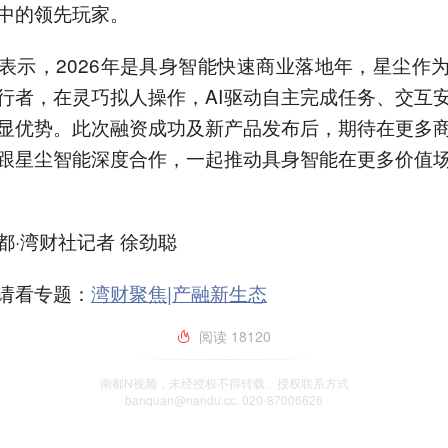
中的领先玩家。
表示，2026年是具身智能快速商业落地年，星尘作
行者，在灵巧拟人操作，AI驱动自主完成任务、交互
显优势。此次融资成功及新产品发布后，期待在更多
跟星尘智能深度合作，一起推动具身智能在更多价值
都·湾财社记者 徐劲聪
请看专题：
湾财聚焦|产融新生态
阅读
18120
南都N视频，未经授权不得转载、授权联系方式
banquan@nandu.cc. 020-87006626