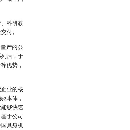
业、科研教
量交付。
人量产的公
系列后，于
计等优势，
能企业的核
绳驱本体，
尘能够快速
。基于公司
中国具身机