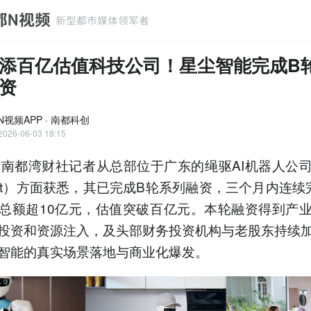
添百亿估值科技公司！星尘智能完成B轮
资
N视频APP · 南都科创
2026-06-03 18:15
，南都湾财社记者从总部位于广东的绳驱AI机器人公
ribot）方面获悉，其已完成B轮系列融资，三个月内连续
总额超10亿元，估值突破百亿元。本轮融资得到产
投资和资源注入，及头部财务投资机构与老股东持续
智能的真实场景落地与商业化爆发。