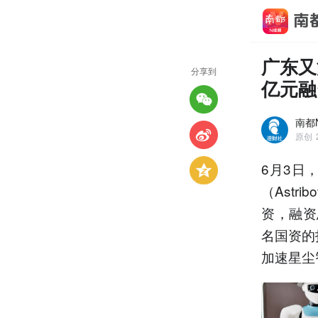
广东又
分享到
亿元融
南都
原创
6月3日
（Ast
资，融资
名国资的
加速星尘