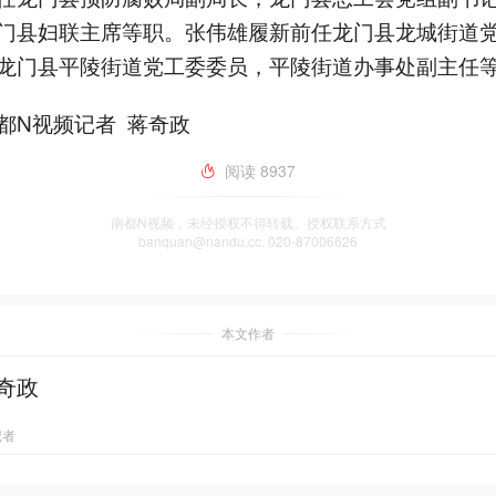
门县妇联主席等职。张伟雄履新前任龙门县龙城街道
龙门县平陵街道党工委委员，平陵街道办事处副主任
都N视频记者 蒋奇政
阅读
8937
南都N视频，未经授权不得转载、授权联系方式
banquan@nandu.cc. 020-87006626
本文作者
奇政
记者