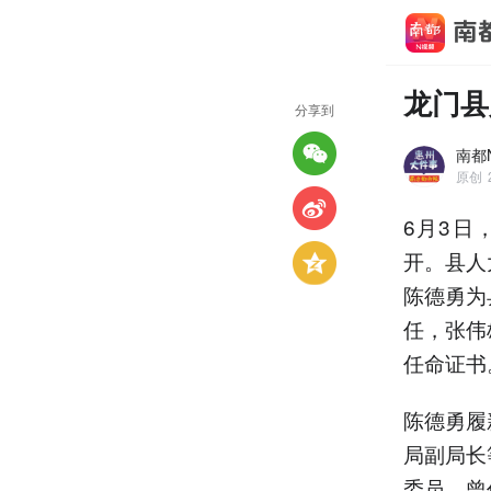
龙门县
分享到
南都
原创
6月3日
开。县人
陈德勇为
任，张伟
任命证书
陈德勇履
局副局长
委员，曾