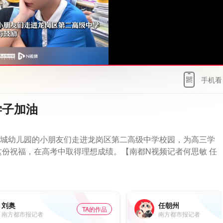
手机看
学子加油
万科城幼儿园的小朋友们走进龙岗区第二高级中学校园，为高三学
份祝福，在高考中取得理想成绩。【南都N视频记者何思敏 任
刘奥
任朝州
TA的作品
南方都市报记者
南方都市报记者