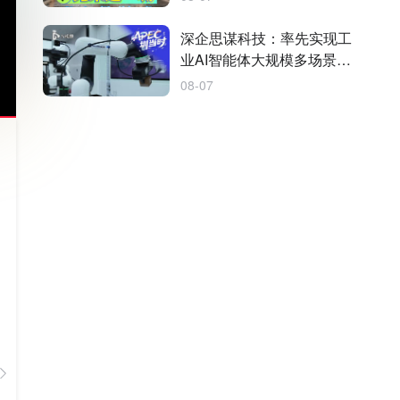
深企思谋科技：率先实现工
业AI智能体大规模多场景部
署
08-07
TA的作品