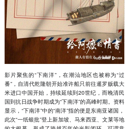
影片聚焦的“下南洋”，在潮汕地区也被称为“过
番”，自清代乾隆朝开始准许船只前往暹罗贩载大
米进口中国开始，持续延续到20世纪，而晚清民
国到抗日战争时期成为“下南洋”的高峰时期。资料
显示，“下南洋”中的“南洋”指的便是东南亚诸国，
此次“一纸银批”登上新加坡、马来西亚、文莱等地
的大银幕，形成了跨越百年的光影闭环，可谓意