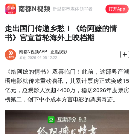
走出国门传递乡愁！《给阿嬷的情
书》官宣首轮海外上映档期
南都N视频APP · 正點观影
原创
2026-06-05 12:22
《给阿嬷的情书》双喜临门！此前，这部粤产潮
语电影就传来重磅喜讯，其累计票房正式突破15
亿元，总观影人次超4400万，稳居2026年度票房
榜第二，创下中小成本方言电影的票房奇迹。