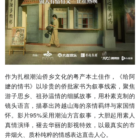
作为扎根潮汕侨乡文化的粤产本土佳作，《给阿
嬷的情书》以珍贵的侨批家书为叙事线索，聚焦
游子思乡、祖孙温情的细腻故事，用朴素克制的
镜头语言，描摹出跨越山海的亲情羁绊与家国情
怀。影片95%采用潮汕方言叙事，大胆起用素人
真情演绎，褪去华丽的影视特效，以最真实的市
井烟火、质朴纯粹的情感表达直击人心。