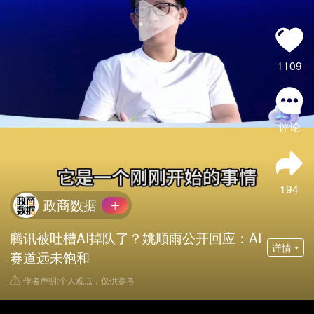
1109
评论
194
政商数据
腾讯被吐槽AI掉队了？姚顺雨公开回应：AI
详情
赛道远未饱和
作者声明:个人观点，仅供参考