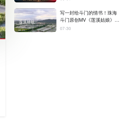
写一封给斗门的情书！珠海
斗门原创MV《莲溪姑娘》今
日发布
07-30