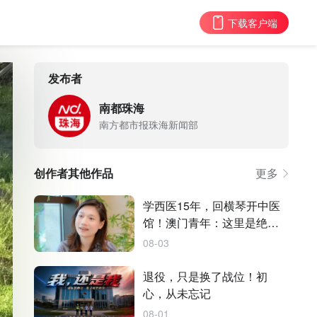
下载客户端
发布者
南都珠海
南方都市报珠海新闻部
创作者其他作品
更多
学西医15年，回横琴开中医
馆！澳门青年：这里是绝佳
试验田
08-03
退役，只是换了战位！初
心，从未忘记
08-01