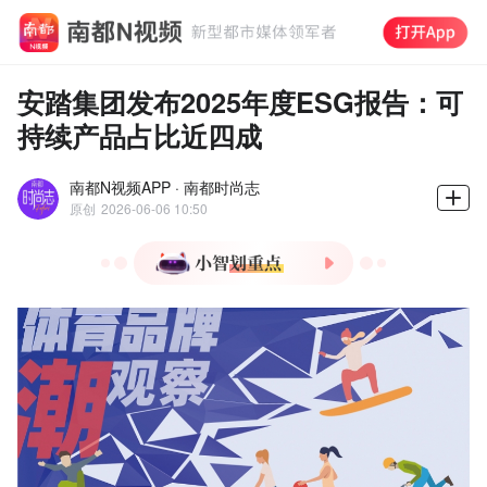
安踏集团发布2025年度ESG报告：可
持续产品占比近四成
南都N视频APP · 南都时尚志
原创
2026-06-06 10:50
1.安踏发布2025年ESG报
告，可持续产品占比达38%
超1亿件；
2.安踏范围三温室气体排放
减少11.7%，相当于1868万
棵树固碳量；
3.安踏自有工厂光伏发电量
增长74.2%，减排63.3%达