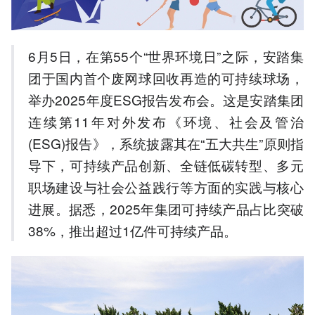
6.2万吨；
4.安踏打造中国首个废网球
回收球场，实现减碳12.4
6月5日，在第55个“世界环境日”之际，安踏集
吨；
5.安踏创造30万个就业机
团于国内首个废网球回收再造的可持续球场，
会，捐赠39亿元用于公益事
举办2025年度ESG报告发布会。这是安踏集团
业。
连续第11年对外发布《环境、社会及管治
以上内容由AI大模型生成，仅供
参考
(ESG)报告》，系统披露其在“五大共生”原则指
导下，可持续产品创新、全链低碳转型、多元
职场建设与社会公益践行等方面的实践与核心
进展。据悉，2025年集团可持续产品占比突破
38%，推出超过1亿件可持续产品。