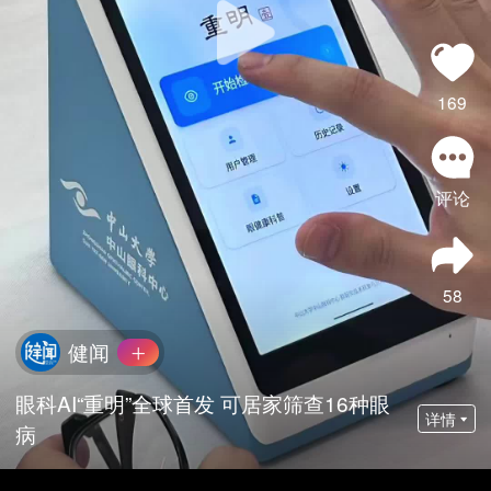
169
评论
58
健闻
眼科AI“重明”全球首发 可居家筛查16种眼
详情
病