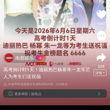
1647
10
南都娱乐
228
高考倒计时1天！迪丽热巴杨幂朱一龙等艺
详情
人为考生们送祝福
作者声明:该视频含有虚构演绎内容，仅供娱乐
更多精彩 |
娱热点