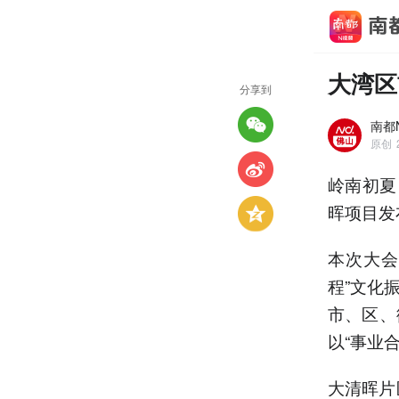
大湾区
分享到
南都
原创
岭南初夏
晖项目发
本次大会
程”文化
市、区、
以“事业
大清晖片