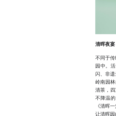
清晖夜宴
不同于传
园中。活
闪、非遗
岭南园林
清茶，四
不降温的
《清晖一
让清晖园