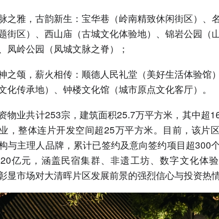
脉之雅，古韵新生：宝华巷（岭南精致休闲街区）、
题街区）、西山庙（古城文化体验地）、锦岩公园（
、凤岭公园（凤城文脉之脊）；
神之颂，薪火相传：顺德人民礼堂（美好生活体验馆
文化传承地）、钟楼文化馆（城市原点文化客厅）。
资物业共计253宗，建筑面积25.7万平方米，其中超1
业，整体连片开发空间超25万平方米。目前，该片
构与主理人品牌，累计已签约及意向签约项目超300
20亿元，涵盖民宿集群、非遗工坊、数字文化体
彰显市场对大清晖片区发展前景的强烈信心与投资热