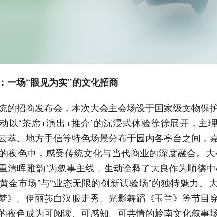
：一场“眼见为实”的文化招商
统的招商发布会，本次大会主会场设于国家级文物保
动以“茶席+演出+推介”的沉浸式体验徐徐展开，主
云萃、地方手信等特色场景分布于园内各亭台之间，
的夜色中，感受传统文化与当代商业的深度融合。大
重清晖雅韵”为叙事主线，生动诠释了大良作为顺德中
黄金市场”与“业态无限的创新试验场”的独特魅力。
梦》、伊丽莎白汉服走秀、光影舞蹈《玉兰》等节目
的夜色成为可阅读、可感知、可共情的岭南文化叙事