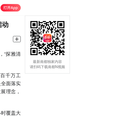
启动
，“探雅清
最新南都独家内容
请扫码下载南都N视频
“百千万工
是全面落实
发展理念，
小时覆盖大