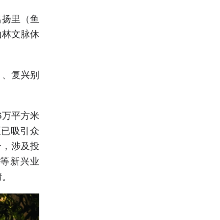
名扬里（鱼
山林文脉休
）、复兴别
6万平方米
区已吸引众
个，涉及投
验等新兴业
情。