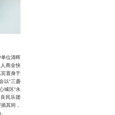
护单位清晖
理人商业快
嘉宾置身于
会以“三盏
心城区“永
大良民乐团
穿插其间，
场。