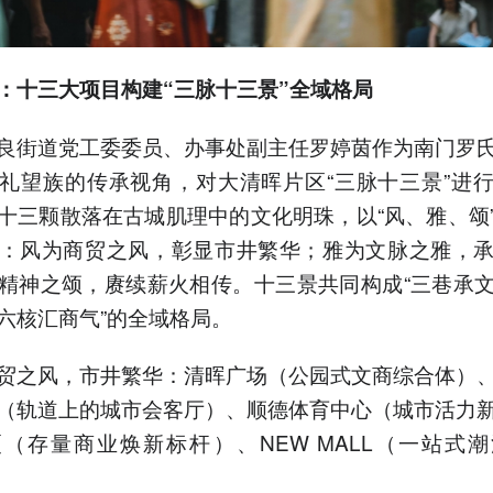
：十三大项目构建“三脉十三景”全域格局
良街道党工委委员、办事处副主任罗婷茵作为南门罗
礼望族的传承视角，对大清晖片区“三脉十三景”进
十三颗散落在古城肌理中的文化明珠，以“风、雅、颂
：风为商贸之风，彰显市井繁华；雅为文脉之雅，
精神之颂，赓续薪火相传。十三景共同构成“三巷承
六核汇商气”的全域格局。
贸之风，市井繁华：清晖广场（公园式文商综合体）
（轨道上的城市会客厅）、顺德体育中心（城市活力
（存量商业焕新标杆）、NEW MALL（一站式