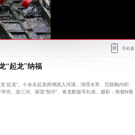
手机看
龙“起龙”纳福
老龙“起龙”。十余名起龙师傅跳入河涌，清理水草、舀除舱内积
华光、游三河、探迎“契仔”、食龙船饭等礼俗。摄影：南都N视