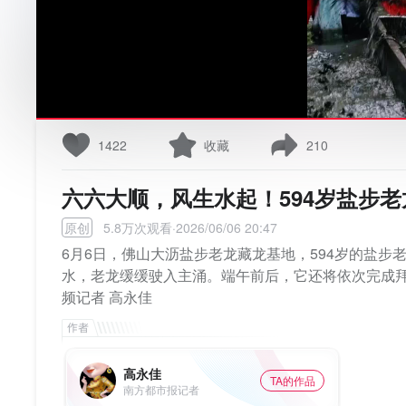
1422
收藏
210
六六大顺，风生水起！594岁盐步老
原创
5.8万次观看·2026/06/06 20:47
6月6日，佛山大沥盐步老龙藏龙基地，594岁的盐步
水，老龙缓缓驶入主涌。端午前后，它还将依次完成拜
频记者 高永佳
高永佳
TA的作品
南方都市报记者