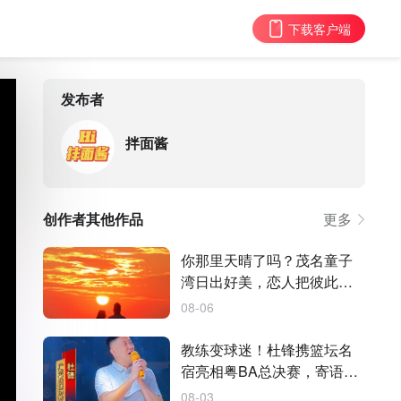
下载客户端
发布者
拌面酱
创作者其他作品
更多
你那里天晴了吗？茂名童子
湾日出好美，恋人把彼此装
进晨光里
08-06
教练变球迷！杜锋携篮坛名
宿亮相粤BA总决赛，寄语越
办越好
08-03