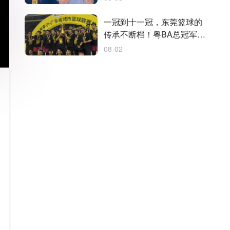
一冠到十一冠，东莞篮球的
传承不断档！粤BA总冠军实
至名归
08-02