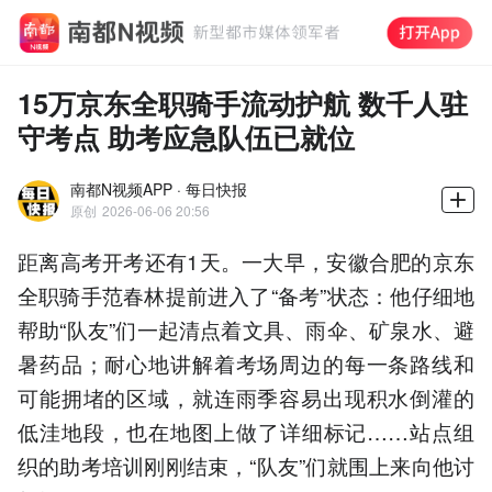
15万京东全职骑手流动护航 数千人驻
守考点 助考应急队伍已就位
南都N视频APP · 每日快报
原创
2026-06-06 20:56
距离高考开考还有1天。一大早，安徽合肥的京东
全职骑手范春林提前进入了“备考”状态：他仔细地
帮助“队友”们一起清点着文具、雨伞、矿泉水、避
暑药品；耐心地讲解着考场周边的每一条路线和
可能拥堵的区域，就连雨季容易出现积水倒灌的
低洼地段，也在地图上做了详细标记……站点组
织的助考培训刚刚结束，“队友”们就围上来向他讨