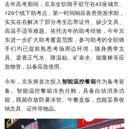
去年高考期间，京东全职骑手驻守在43座城市、
129个线下助考点，第一时间响应各类突发求助，
实实在在解决了部分考生忘带证件、缺少文具、
高温不适等难题。依托去年的助考经验，今年京
东进一步扩大助考覆盖范围，参与助考的全职骑
手们均已提前熟悉考场周边环境，随身携带文
具、藿香正气水、降温贴、矿泉水、能量棒等应
急物资，以备应急使用。
今年，京东将首次投入
作为备考装
智能温控餐箱
备。智能温控餐箱冷热分舱，具备自动消杀功
能，既能存放防暑冰饮、午餐盒饭，也能妥善收
纳文具、证件等物品。