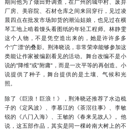
期间他为了做田野调查，在广州的城中村、废弃
厂房、美容院、石材仓库之间来回穿行，见过凌
晨四点在批发市场卸货的潮汕姑娘，也见过在横
琴工地上啃着馒头看图纸的年轻工程师。林静雯
这个人物，不是凭空造出来的，她是许许多多
个“广漂“的叠影。荆洚晓说，非常荣幸能够参加这
类能让作家被编剧看见的活动。舞台改编不是小
说的"降维"或"附庸"，而是一次平等的再创造。小
说提供了种子，舞台提供的是土壤、气候和光
照。
除了《巨浪！巨浪！》，荆洚晓还推荐了水边梳
子的《定风波》、李慕江的《茶滘往事》、李敏
锐的《八门入海》、王敏的《春来见故人》。他
说，这五部作品，其实是同一棵岭南大树上的不