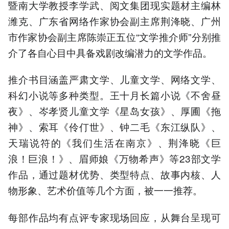
暨南大学教授李学武、阅文集团现实题材主编林
潍克、广东省网络作家协会副主席荆洚晓、广州
市作家协会副主席陈崇正五位“文学推介师”分别推
介了各自心目中具备戏剧改编潜力的文学作品。
推介书目涵盖严肃文学、儿童文学、网络文学、
科幻小说等多种类型。王十月长篇小说《不舍昼
夜》、岑孝贤儿童文学《星岛女孩》、厚圃《拖
神》、索耳《伶仃世》、钟二毛《东江纵队》、
天瑞说符的《我们生活在南京》、荆洚晓《巨
浪！巨浪！》、眉师娘《万物希声》等23部文学
作品，通过题材优势、类型特点、故事内核、人
物形象、艺术价值等几个方面，被一一推荐。
每部作品均有点评专家现场回应，从舞台呈现可