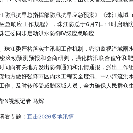
江防汛抗旱总指挥部防汛抗旱应急预案》《珠江流域
应急响应工作规程》，珠江防总于6月7日11时启动
珠江委同步启动洪水防御Ⅳ级应急响应。
、珠江委严格落实主汛期工作机制，密切监视流域雨
密滚动预测预报和会商研判，强化防汛联合值守和
时间向有关地方发出防御通知和汛情通报，派出工作
促地方做好强降雨区内水工程安全度汛、中小河流洪
工作，及时转移受威胁区域人员，全力确保人民群众
都N视频记者 马辉
请看专题：
直击2026多地汛情