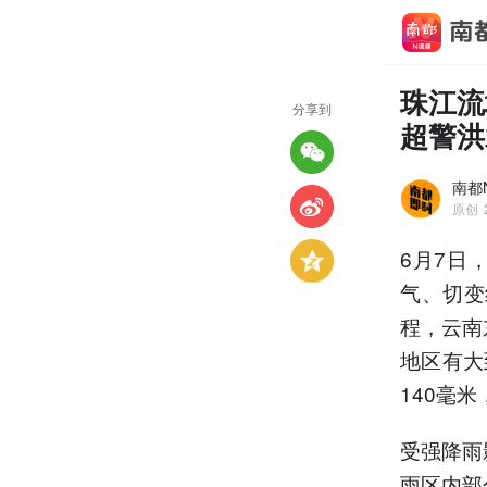
珠江流
分享到
超警洪
南都
原创
6月7日
气、切变
程，云南
地区有大
140毫
受强降雨
雨区内部