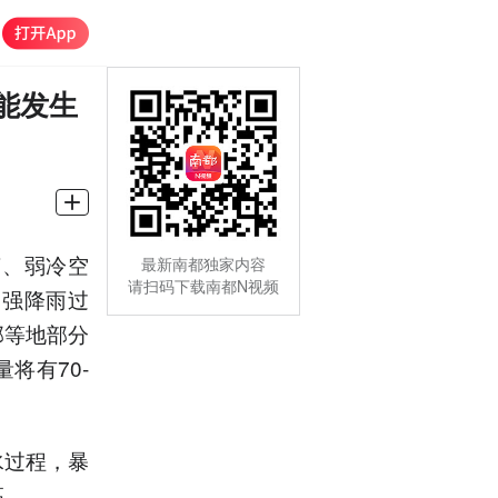
能发生
槽、弱冷空
最新南都独家内容
请扫码下载南都N视频
围强降雨过
部等地部分
将有70-
水过程，暴
高。