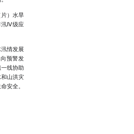
（片）水旱
防汛Ⅳ级应
水汛情发展
靶向预警发
组一线协助
水和山洪灾
生命安全。