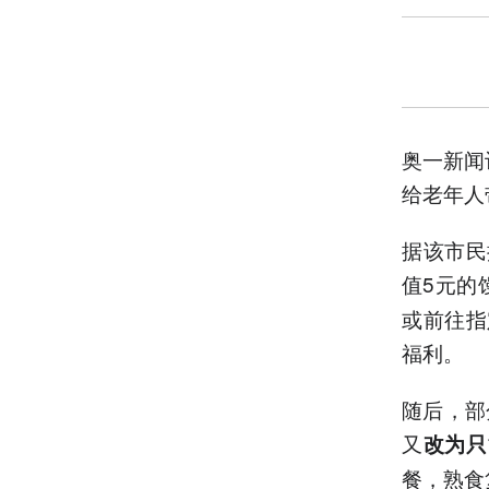
奥一新闻
给老年人
据该市民
值5元的
或前往指
福利。
随后，部
又
改为只
餐，熟食