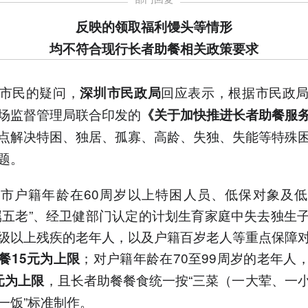
反映的领取福利馒头等情形
均不符合现行长者助餐相关政策要求
市民的疑问，
回应表示，根据市民政
深圳市民政局
场监督管理局联合印发的
《关于加快推进长者助餐服
点解决特困、独居、孤寡、高龄、失独、失能等特殊
题。
市户籍年龄在60周岁以上特困人员、低保对象及
属五老”、经卫健部门认定的计划生育家庭中失去独生
级以上残疾的老年人，以及户籍百岁老人等重点保障
；对户籍年龄在70至99周岁的老年人
餐15元为上限
，且长者助餐餐食统一按“三菜（一大荤、一
元为上限
一饭”标准制作。