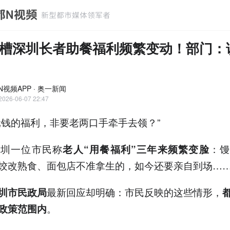
槽深圳长者助餐福利频繁变动！部门：
N视频APP · 奥一新闻
2026-06-07 22:47
元钱的福利，非要老两口手牵手去领？”
深圳一位市民称
：馒
老人“用餐福利”三年来频繁变脸
饺改熟食、面包店不准拿生的，如今还要亲自到场…
最新回应却明确：市民反映的这些情形，
圳市民政局
。
政策范围内