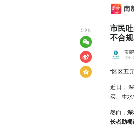
市民吐
分享到
不合规
南都
原创
“区区五
近日，
买、生水
然而，
深
长者助餐