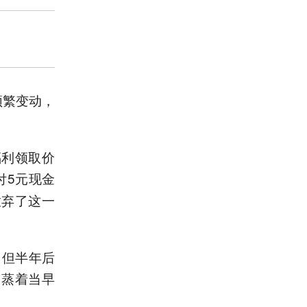
频繁变动，
福利领取价
付5元现金
放弃了这一
，但半年后
己蒸着当早