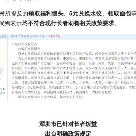
民所提及的
、
、
领取福利馒头
5元兑换水饺
领取面包
局则表示
。
均不符合现行长者助餐相关政策要求
深圳市已针对长者饭堂
出台明确政策规定