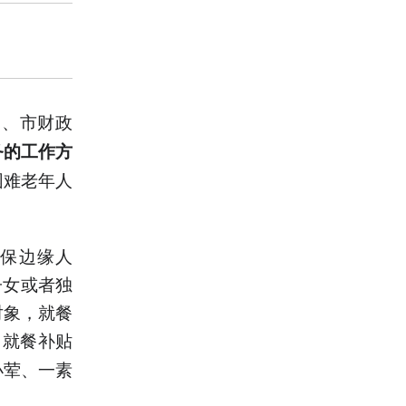
局、市财政
务的工作方
困难老年人
低保边缘人
子女或者独
对象，就餐
，就餐补贴
小荤、一素