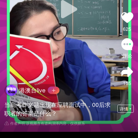
625
评论
155
港澳台live
当高考作文题出现在应聘面试中，00后求
详情
职者的答案是什么？
作者声明:该视频含有虚构演绎内容，仅供娱乐