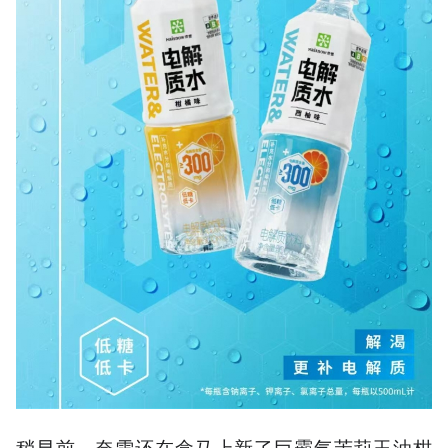
稍早前，奈雪还在盒马上新了巨霸气茉莉玉油柑