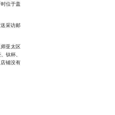
开时位于盖
发送采访邮
魔师亚太区
壶、钛杯、
，店铺没有