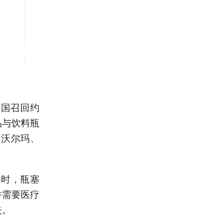
美国召回约
食品与饮料瓶
国沃尔玛、
器时，瓶塞
并需要医疗
失。