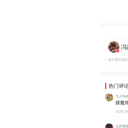
冯
南方都市报
热门评
飞人fre
膳魔
2026-0
九州博