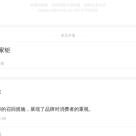
南都N视频，未经授权不得转载、授权联系方式
banquan@nandu.cc. 020-87006626
本文作者
家钜
记者
论
d
师的召回措施，展现了品牌对消费者的重视。
6-08
览