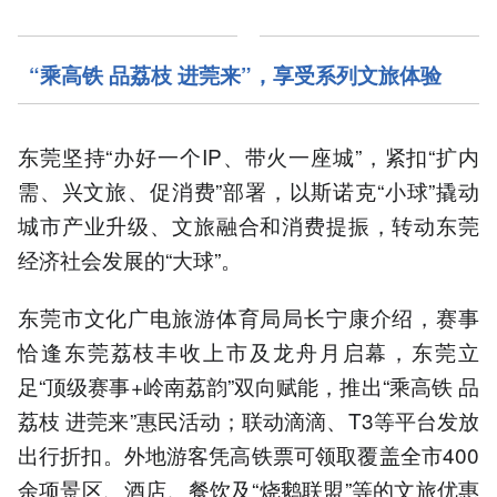
“乘高铁 品荔枝 进莞来”
，
享受系列文旅体验
东莞坚持“办好一个IP、带火一座城”，紧扣“扩内
需、兴文旅、促消费”部署，以斯诺克“小球”撬动
城市产业升级、文旅融合和消费提振，转动东莞
经济社会发展的“大球”。
东莞市文化广电旅游体育局局长宁康介绍，赛事
恰逢东莞荔枝丰收上市及龙舟月启幕，东莞立
足“顶级赛事+岭南荔韵”双向赋能，推出“乘高铁 品
荔枝 进莞来”惠民活动；联动滴滴、T3等平台发放
出行折扣。外地游客凭高铁票可领取覆盖全市400
余项景区、酒店、餐饮及“烧鹅联盟”等的文旅优惠