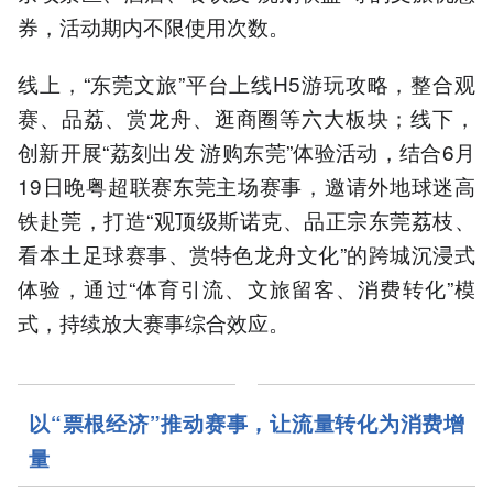
券，活动期内不限使用次数。
线上，“东莞文旅”平台上线H5游玩攻略，整合观
赛、品荔、赏龙舟、逛商圈等六大板块；线下，
创新开展“荔刻出发 游购东莞”体验活动，结合6月
19日晚粤超联赛东莞主场赛事，邀请外地球迷高
铁赴莞，打造“观顶级斯诺克、品正宗东莞荔枝、
看本土足球赛事、赏特色龙舟文化”的跨城沉浸式
体验，通过“体育引流、文旅留客、消费转化”模
式，持续放大赛事综合效应。
以“票根经济”推动赛事，让流量转化为消费增
量